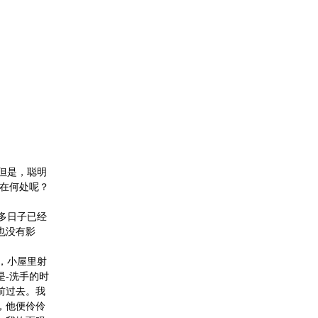
但是，聪明
藏在何处呢？
多日子已经
也没有影
，小屋里射
是-洗手的时
前过去。我
，他便伶伶