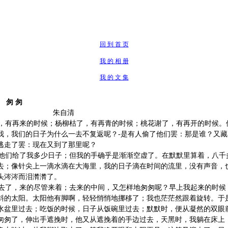
天空
回 到 首 页
我 的 相 册
我 的 文 集
 匆
自清
有再来的时候；杨柳枯了，有再青的时候；桃花谢了，有再开的时候。
我，我们的日子为什么一去不复返呢？-是有人偷了他们罢：那是谁？又
逃走了罢：现在又到了那里呢？
他们给了我多少日子；但我的手确乎是渐渐空虚了。在默默里算着，八千
去；像针尖上一滴水滴在大海里，我的日子滴在时间的流里，没有声音，
头涔涔而泪潸潸了。
去了，来的尽管来着；去来的中间，又怎样地匆匆呢？早上我起来的时候
斜的太阳。太阳他有脚啊，轻轻悄悄地挪移了；我也茫茫然跟着旋转。于
水盆里过去；吃饭的时候，日子从饭碗里过去；默默时，便从凝然的双眼
匆匆了，伸出手遮挽时，他又从遮挽着的手边过去，天黑时，我躺在床上