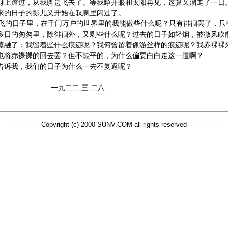
身上跨过，从我脚边飞去了。等我睁开眼和太阳再见，这算又溜走了一日
来的日子的影儿又开始在叹息里闪过了。
飞的日子里，在千门万户的世界里的我能做些什么呢？只有徘徊罢了，只
多日的匆匆里，除徘徊外，又剩些什么呢？过去的日子如轻烟，被微风吹
蒸融了；我留着些什么痕迹呢？我何曾留着像游丝样的痕迹呢？我赤裸裸
也将赤裸裸的回去罢？但不能平的，为什么偏要白白走这一遭啊？
告诉我，我们的日子为什么一去不复返呢？
一九二二.三.二八
---------------- Copyright (c) 2000 SUNV.COM all rights reserved ----------------