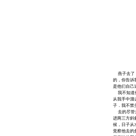
海阔
匆
朱
燕子去了，
的，你告诉
是他们自己
我不知道
从我手中溜
子．我不禁
去的尽管
进两三方斜
候，日子从
觉察他去的