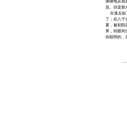
俐俐地从我
息。但是新
在逃去如
了；在八千
雾，被初阳
界，转眼间
你聪明的，