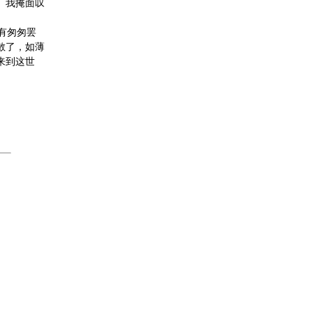
。我掩面叹
有匆匆罢
散了，如薄
来到这世