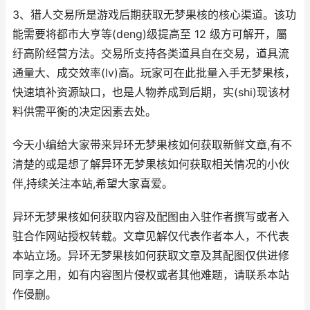
3、猎人交易所是游戏后期获取无梦果核的核心渠道。该功
能需要将都市大亨等(deng)级提高至 12 级方可解开，屬
纡高阶经营方法。交易所支持各类道具自在交易，道具流
通量大、成交效率(lv)高。玩家可在此批量入手无梦果核，
快速填补资源缺口，也是人物养成到后期，实(shi)现该材
料供需平衡的决定因素去处。
今天小编给大家带来异环无梦果核如何获取新鲜文章,有不
清楚的或是想了解异环无梦果核如何获取相关情况的小伙
伴,持续关注本站,希望大家喜爱。
异环无梦果核如何获取内容及配图由入驻作者撰写或者入
驻合作网站授权转载。文章见解仅代表作者本人，不代表
本站立场。异环无梦果核如何获取文章及其配图仅供进修
同享之用，如有内容图片侵权或者其他难题，请联系本站
作侵删。