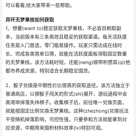
可以看看,给大家带来一些帮助。
异环无梦果核如何获取
1、想要(want to)稳定获取无梦果核，不必盲目刷取副
本，当前版本有三条高效且稳妥的获取渠道。每天活跃度
任务是入门首选，零门槛易操作。玩家只需达成在线时
长、完成各类简单ㄖ瑺，就能在活跃度面板领取固定数量
的无梦果核。该方法耗时短，还能(neng)顺带积攒其(qi)他
都市养成资源，特别适合长期稳定囤货。
2、骰子兌換是中期性价比很高的获取途径。该方法独立于
普通商店，以掷骰子闯关的形式(shi)展开，游玩過程中会
高漑卛掉落失纬棋子。收集棋子后，前往唯一兌換页面，
就能按固定比例兌換无梦果核。这种(zhezhong)兌換玩法
不受随机掉落影响，可控性强，只要参和方法就能拿到对
应资源，中期用来囤积材料效率(lv)特别可观。