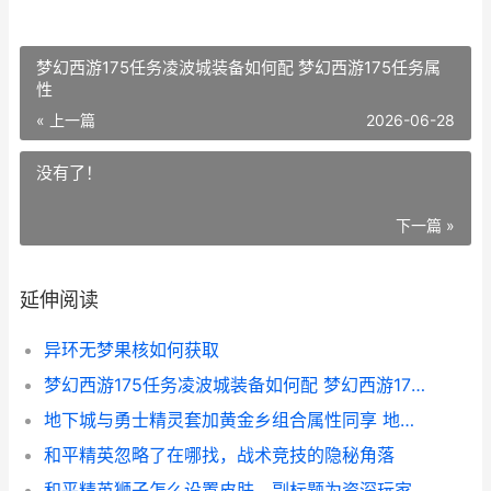
梦幻西游175任务凌波城装备如何配 梦幻西游175任务属
性
« 上一篇
2026-06-28
没有了！
下一篇 »
延伸阅读
异环无梦果核如何获取
梦幻西游175任务凌波城装备如何配 梦幻西游175任务属性
地下城与勇士精灵套加黄金乡组合属性同享 地下城与勇士精髓怎么用
和平精英忽略了在哪找，战术竞技的隐秘角落
和平精英狮子怎么设置皮肤，副标题为资深玩家教你打造霸气战袍