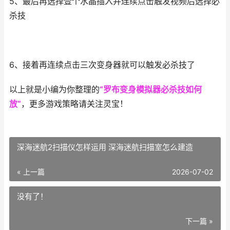
5、最后再选择壹个水晶插入并连续点击触发视频后选择必
杀技
6、接着再连续点击三次变身器就可以触发必杀技了
以上就是小编为你整理的
“罗布变身模拟器必杀技如何
放”
，更多游戏策略请关注灵宝！
深海迷航2扫描仪怎样运用 深海迷航扫描室怎么建造
« 上一篇
2026-07-02
没有了！
下一篇 »