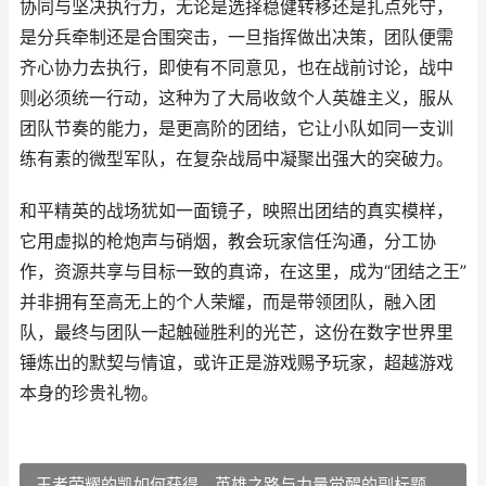
协同与坚决执行力，无论是选择稳健转移还是扎点死守，
是分兵牵制还是合围突击，一旦指挥做出决策，团队便需
齐心协力去执行，即使有不同意见，也在战前讨论，战中
则必须统一行动，这种为了大局收敛个人英雄主义，服从
团队节奏的能力，是更高阶的团结，它让小队如同一支训
练有素的微型军队，在复杂战局中凝聚出强大的突破力。
和平精英的战场犹如一面镜子，映照出团结的真实模样，
它用虚拟的枪炮声与硝烟，教会玩家信任沟通，分工协
作，资源共享与目标一致的真谛，在这里，成为“团结之王”
并非拥有至高无上的个人荣耀，而是带领团队，融入团
队，最终与团队一起触碰胜利的光芒，这份在数字世界里
锤炼出的默契与情谊，或许正是游戏赐予玩家，超越游戏
本身的珍贵礼物。
王者荣耀的凯如何获得，英雄之路与力量觉醒的副标题