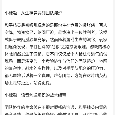
小标题，从生存竞赛到团队熔炉
和平精英最初吸引玩家的是那份生存竞赛的紧张感，百人
空降，物资搜寻，缩圈压迫，最终决出一位胜利者，这模
式似乎鼓励孤独与竞争，然而随着游戏生态的演化，玩家
们逐渐发现，单打独斗的“孤狼”之路愈发艰难，游戏的核心
体验悄然发生了偏移，它不再仅仅是个人枪法与运气的试
炼场，而是演变为一个考验协作与信任的团队熔炉，地图
的复杂性，战术的多样性，以及对手团队配合的压迫力，
都无声地诉说着一个真理，唯有团结，方能在这片精英战
场上走得更远，站得更稳。
小标题，语音沟通编织的战术纽带
团队协作的生命线在于即时顺畅的沟通，和平精英内置的
语音系统，便是编织这条纽带的关键工具，从跳伞标点的