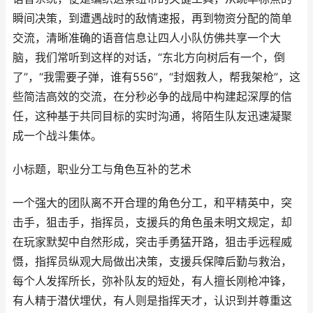
瞬间决策，到遭遇战时的敌情速报，再到物资分配的简单
交流，清晰准确的语音信息让四人小队仿佛共享一个大
脑，我们常听到这样的对话，“东北方向树后有一个，倒
了”，“我需要子弹，谁有556”，“封烟救人，帮我架枪”，这
些简洁高效的交流，在分秒必争的战局中构建起深厚的信
任，这种基于共同目标的实时沟通，将陌生队友迅速凝聚
成一个战斗集体。
小标题，职业分工与角色互补的艺术
一个强大的团队离不开合理的角色分工，和平精英中，突
击手，狙击手，指挥员，支援兵的角色虽未明文规定，却
在玩家默契中自然形成，突击手勇猛开路，狙击手远程威
慑，指挥员纵观大局做出决策，支援兵保障后勤与救治，
每个人发挥所长，弥补队友的短处，有人擅长刚枪冲锋，
有人精于潜伏埋伏，有人则是指挥天才，认识到并尊重这