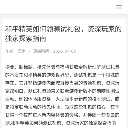
和平精英如何领测试礼包，资深玩家的
独家探索指南
作者：
青沐
•
更新时间：2026-07-05
摘要：副标题，抢先体验与福利获取全解析理解测试礼包
的本质在和平精英的游戏世界里，测试礼包是一个特殊的
存在，它并非指游戏内商城直接售卖的普通礼包，资深玩
家都明白，测试礼包通常关联着游戏新版本的前瞻性测试
活动，例如体验服资格，大型版本更新前的技术测试，或
是特定联动活动的抢先体验，领取这些礼包的核心，在于
获得一个提前进入新内容体验的资格，并伴随一些专属的
测,和平精英如何领测试礼包，资深玩家的独家探索指南