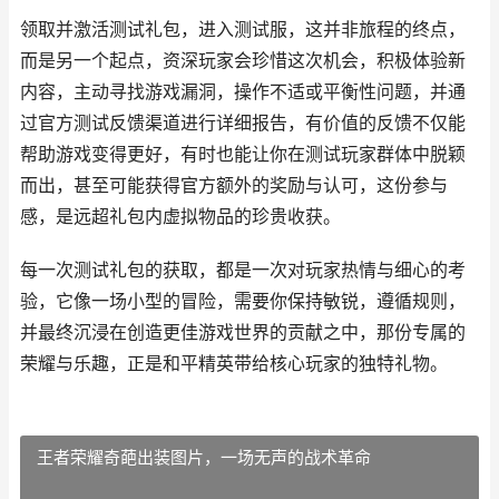
领取并激活测试礼包，进入测试服，这并非旅程的终点，
而是另一个起点，资深玩家会珍惜这次机会，积极体验新
内容，主动寻找游戏漏洞，操作不适或平衡性问题，并通
过官方测试反馈渠道进行详细报告，有价值的反馈不仅能
帮助游戏变得更好，有时也能让你在测试玩家群体中脱颖
而出，甚至可能获得官方额外的奖励与认可，这份参与
感，是远超礼包内虚拟物品的珍贵收获。
每一次测试礼包的获取，都是一次对玩家热情与细心的考
验，它像一场小型的冒险，需要你保持敏锐，遵循规则，
并最终沉浸在创造更佳游戏世界的贡献之中，那份专属的
荣耀与乐趣，正是和平精英带给核心玩家的独特礼物。
王者荣耀奇葩出装图片，一场无声的战术革命