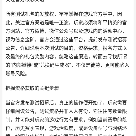
所有测试礼包的发放权，牢牢掌握在游戏官方手中，因
此，关注官方渠道是唯一正途，玩家必须将和平精英的官
方网站，官方微博，微信公众号以及游戏内的活动中心，
视为信息金矿，官方会通过这些平台，提前发布测试招募
公告，详细说明本次测试的目的，资格要求，报名方式以
及最终的礼包奖励内容，忽略这些渠道，转而去寻找所谓
的“内部链接”或“兑换码生成器”，不仅是徒劳，更可能陷入
账号风险。
把握资格获取的关键步骤
当官方发布测试招募后，真正的操作便开始了，玩家需要
仔细阅读公告，测试资格并非人人有份，它往往有数量限
制，并可能对玩家的游戏行为有要求，例如当前赛季的段
位，历史赛季表现，游戏活跃度，或是设备型号与网络环