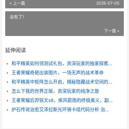
« 上一篇
2026-07-05
没有了！
下一篇 »
延伸阅读
和平精英如何领测试礼包，资深玩家的独家探索指南
王者荣耀奇葩出装图片，一场无声的战术革命
和平精英中矩阵怎么开启，揭秘隐藏战术空间的钥匙
怎么下我的世界正版，资深玩家的纯净之旅
王者荣耀后羿铭文s8，疾风箭雨的终极奥义，副标题，穿透与攻速的黄金法则
炉石传说治愈艾泽拉斯光环骑卡组代码分析 治愈之锤炉石