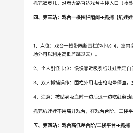
抓完蝎灵儿，沿着大路直达戏台主楼入口（藤蔓
四、第三站：戏台一楼围栏隔间→抓捕【纸娃娃
1、点位：戏台一楼带隔断围栏的小房间，室内
场外可以利用高低差跳过去）。
2、个人引怪卡位：慢慢靠近吸引纸娃娃锁定自
3、双人抓捕操作：围栏外用电击枪电晕僵直，
4、注意：被贴身吸血时一边后退一边吃红蘑菇
抓完纸娃娃不用离开戏台，在戏台台阶、二楼平
五、第四站：戏台高低差台阶/二楼平台→抓捕