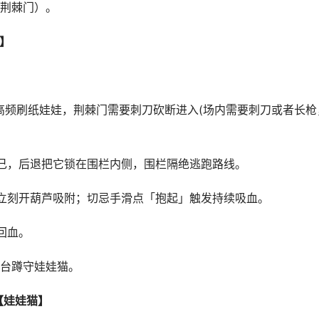
荆棘门）。
】
高频刷纸娃娃，荆棘门需要刺刀砍断进入(场内需要刺刀或者长枪
己，后退把它锁在围栏内侧，围栏隔绝逃跑路线。
立刻开葫芦吸附；切忌手滑点「抱起」触发持续吸血。
回血。
台蹲守娃娃猫。
【娃娃猫】