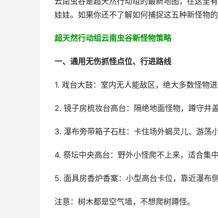
云南虫谷是超天然行动组的最新地图，在这里有
娃娃。如果你还不了解如何捕捉这五种新怪物的
超天然行动组云南虫谷新怪物策略
一、通用无伤抓怪点位、行进路线
1. 戏台大鼓：室内无人能敌区，绝大多数怪物
2. 镜子房梳妆台高台：隔绝地面怪物，蹲守井
3. 瀑布旁带箱子石柱：卡住场外蝎灵儿、游荡
4. 祭坛中央高台：野外小怪爬不上来，适合集
5. 面具房香炉香案：小型高台卡位，靠近瀑布
注意：树木都是空气墙，不想爬树蹲怪。