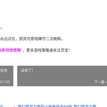
景。
水边点位，抓完可原地蹲守二次刷新。
谷新怪物策略”
，更多游戏策略请关注灵宝！
陀任务
没有了！
-07-05
下一篇 
超自然行动组云南虫谷新怪物策略 超自然行动组云南虫谷
梦幻西游力普陀山装备组合69级 梦幻西游力普陀任务厉害不