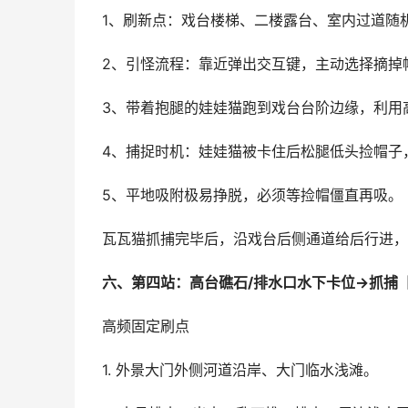
1、刷新点：戏台楼梯、二楼露台、室内过道随
2、引怪流程：靠近弹出交互键，主动选择摘掉
3、带着抱腿的娃娃猫跑到戏台台阶边缘，利用
4、捕捉时机：娃娃猫被卡住后松腿低头捡帽子
5、平地吸附极易挣脱，必须等捡帽僵直再吸。
瓦瓦猫抓捕完毕后，沿戏台后侧通道给后行进，
六、第四站：高台礁石/排水口水下卡位→抓捕
高频固定刷点
1. 外景大门外侧河道沿岸、大门临水浅滩。