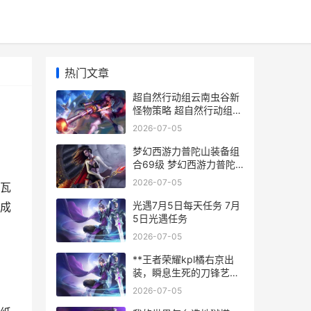
热门文章
超自然行动组云南虫谷新
怪物策略 超自然行动组云
南虫谷
2026-07-05
梦幻西游力普陀山装备组
合69级 梦幻西游力普陀
任务厉害不
2026-07-05
瓦
光遇7月5日每天任务 7月
成
5日光遇任务
2026-07-05
**王者荣耀kpl橘右京出
装，瞬息生死的刀锋艺术
**
2026-07-05