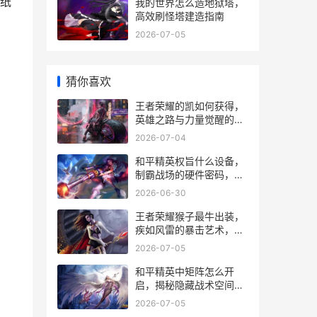
纸
我的世界怎么造地狱塔，
高效刷怪塔建造指南
2026-07-05
猜你喜欢
王者荣耀的凯如何获得，
英雄之路与力量觉醒的副
标题
2026-07-04
和平精英权旨什么设备，
制霸战场的硬件密码，副
标题，从手机到外设的终
2026-06-30
极选择指南
王者荣耀猴子最牛出装，
疾如风雷的暴击艺术，副
标题，三棍定江山的核心
2026-07-05
奥秘
和平精英中矩阵怎么开
启，揭秘隐藏战术空间的
钥匙
2026-07-05