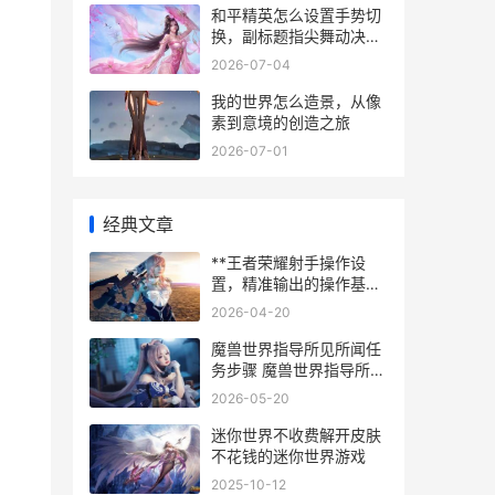
和平精英怎么设置手势切
换，副标题指尖舞动决胜
战场
2026-07-04
我的世界怎么造景，从像
素到意境的创造之旅
2026-07-01
经典文章
**王者荣耀射手操作设
置，精准输出的操作基石
**
2026-04-20
魔兽世界指导所见所闻任
务步骤 魔兽世界指导所怎
么进
2026-05-20
迷你世界不收费解开皮肤
不花钱的迷你世界游戏
2025-10-12