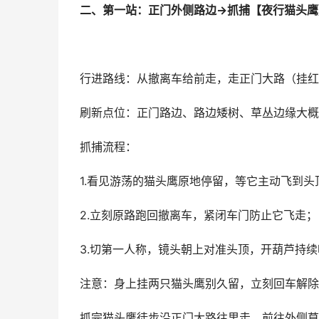
二、第一站：正门外侧路边→抓捕【夜行猫头鹰
行进路线：从撤离车给前走，走正门大路（挂红
刷新点位：正门路边、路边矮树、草丛边缘大概
抓捕流程：
1.看见游荡的猫头鹰原地停留，等它主动飞到头
2.立刻原路跑回撤离车，紧闭车门防止它飞走；
3.切第一人称，镜头朝上对准头顶，开葫芦持
注意：身上挂两只猫头鹰别久留，立刻回车解除
抓完猫头鹰徒步沿正门大路往里走，前往外侧草