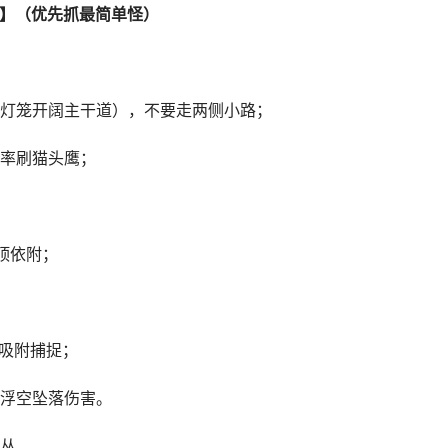
】（优先抓最简单怪）
灯笼开阔主干道），不要走两侧小路；
率刷猫头鹰；
顶依附；
续吸附捕捉；
浮空坠落伤害。
丛。