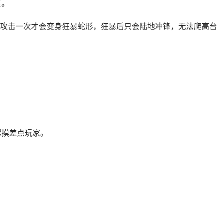
区。
攻击一次才会变身狂暴蛇形，狂暴后只会陆地冲锋，无法爬高台
）
。
程摸差点玩家。
。