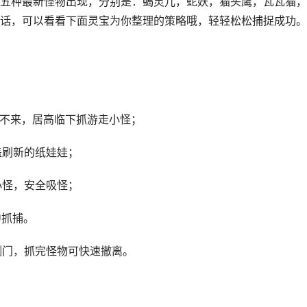
五种最新怪物出现，分别是：蝎灵儿，蛇妖，猫头鹰，瓦瓦猫，
话，可以看看下面灵宝为你整理的策略哦，轻轻松松捕捉成功。
进不来，居高临下抓游走小怪；
盖刷新的纸娃娃；
小怪，安全吸怪；
中抓捕。
侧门，抓完怪物可快速撤离。