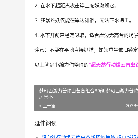
2. 在水下超距离攻击岸上蛇妖激怒它。
3. 狂暴蛇妖仅能在岸边徘徊，无法下水追击。
4. 水下开葫芦稳定吸取，适合岸边无高台的场
注意：不要在平地直接抓捕；蛇妖重生依旧锁定
以上就是小编为你整理的
“超天然行动组云南虫
梦幻西游力普陀山装备组合69级 梦幻西游力普
厉害不
« 上一篇
2026
延伸阅读