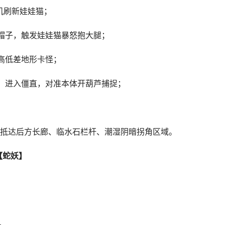
机刷新娃娃猫；
帽子，触发娃娃猫暴怒抱大腿；
高低差地形卡怪；
，进入僵直，对准本体开葫芦捕捉；
抵达后方长廊、临水石栏杆、潮湿阴暗拐角区域。
【蛇妖】