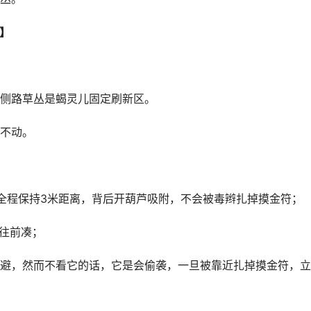
】
侧路草丛是蝎灵儿固定刷新区。
不动。
，全程保持3米距离，背后开葫芦吸附，不会被毒辫扎掉摸金符；
不往前凑；
避，然而不看它的话，它是会偷袭，一旦被靠近扎掉摸金符，立