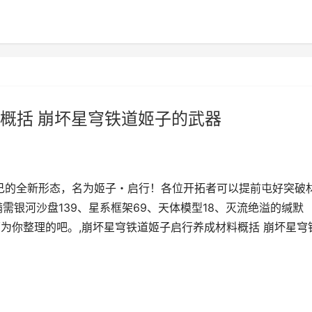
概括 崩坏星穹铁道姬子的武器
自己的全新形态，名为姬子・启行！各位开拓者可以提前屯好突破
需银河沙盘139、星系框架69、天体模型18、灭流绝溢的缄默
为你整理的吧。,崩坏星穹铁道姬子启行养成材料概括 崩坏星穹