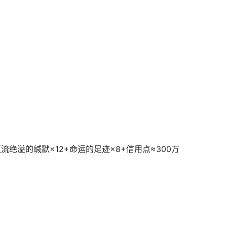
灭流绝溢的缄默×12+命运的足迹×8+信用点≈300万