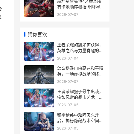
崩坏星穹铁道4.4版本所
有卡池顺序概括 崩坏星穹
及
铁道4.4角色爆料
2026-07-07
详
猜你喜欢
王者荣耀的凯如何获得，
英雄之路与力量觉醒的副
标题
2026-07-04
怎么搭乘自由高达和平精
英，一场虚拟战场的终极
幻想
2026-07-07
王者荣耀猴子最牛出装，
疾如风雷的暴击艺术，副
标题，三棍定江山的核心
2026-07-05
奥秘
和平精英中矩阵怎么开
启，揭秘隐藏战术空间的
钥匙
2026-07-05