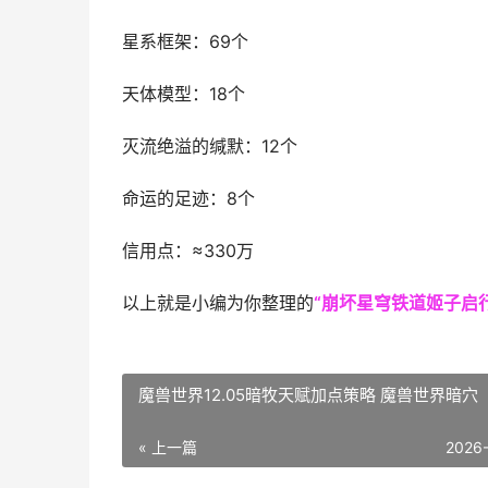
星系框架：69个
天体模型：18个
灭流绝溢的缄默：12个
命运的足迹：8个
信用点：≈330万
以上就是小编为你整理的
“崩坏星穹铁道姬子启
魔兽世界12.05暗牧天赋加点策略 魔兽世界暗穴
« 上一篇
2026