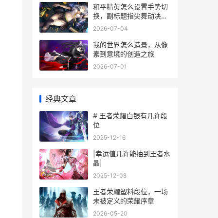
和平精英怎么设置手势切
换，副标题指尖舞动决胜
战场
2026-07-04
我的世界怎么造景，从像
素到意境的创造之旅
2026-07-01
经典文章
# 王者荣耀白银有几许段
位
2025-12-16
|幸运值几许能抽到王者水
晶|
2025-12-08
王者荣耀塑料段位，一场
未被定义的荣耀序章
2026-05-20