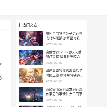
热门文章
崩坏星穹铁道姬子启行养
成材料概括 崩坏星穹铁道
姬子的武器
2026-07-07
魔兽世界12.05暗牧天赋
加点策略 魔兽世界暗穴
2026-07-07
材
崩坏星穹铁道远坂凛啥子
时候上线 崩坏星穹铁道
铁
nga
2026-07-07
绝区零南宫羽密友同行逸
有意思的事情件点位同享
2026-07-07