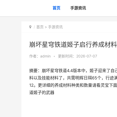
首页
手游资讯
首页
>
手游资讯
崩坏星穹铁道姬子启行养成材料
作者：
admin
•
更新时间：2026-07-07
摘要：崩坏星穹铁道4.4版本中，姬子迎来了
料以及技能材料了，共需明辉日珥65个，行迹满
12。更详细的养成材料种类和数量请看灵宝下面
道姬子的武器