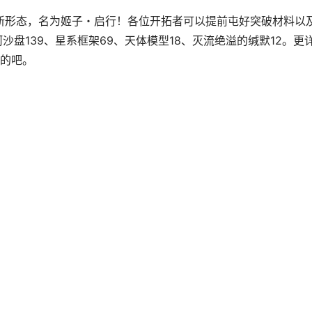
最新形态，名为姬子・启行！各位开拓者可以提前屯好突破材料以
沙盘139、星系框架69、天体模型18、灭流绝溢的缄默12。更
的吧。