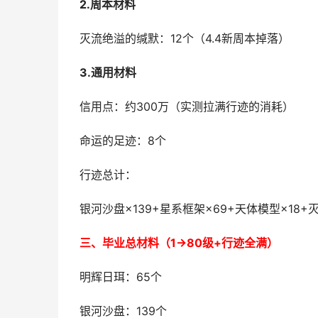
2.周本材料
灭流绝溢的缄默：12个（4.4新周本掉落）
3.通用材料
信用点：约300万（实测拉满行迹的消耗）
命运的足迹：8个
行迹总计：
银河沙盘×139+星系框架×69+天体模型×18+
三、毕业总材料（1→80级+行迹全满）
明辉日珥：65个
银河沙盘：139个