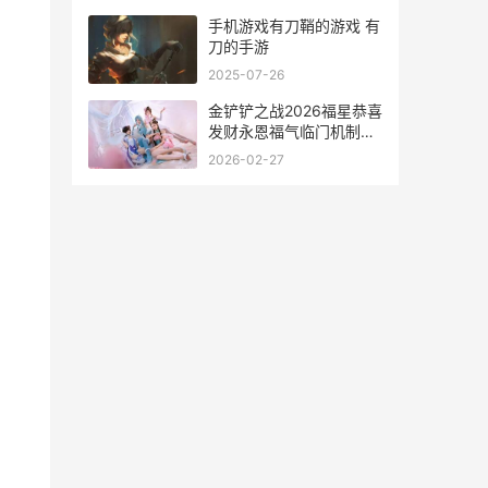
手机游戏有刀鞘的游戏 有
刀的手游
2025-07-26
金铲铲之战2026福星恭喜
发财永恩福气临门机制效
果概括 金铲铲之战2026
2026-02-27
福星什么时候返场