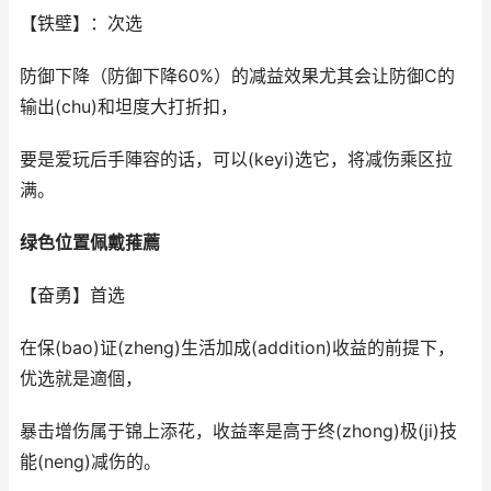
【铁壁】：次选
防御下降（防御下降60%）的减益效果尤其会让防御C的
输出(chu)和坦度大打折扣，
要是爱玩后手陣容的话，可以(keyi)选它，将减伤乘区拉
满。
绿色位置佩戴蓷薦
【奋勇】首选
在保(bao)证(zheng)生活加成(addition)收益的前提下，
优选就是適個，
暴击增伤属于锦上添花，收益率是高于终(zhong)极(ji)技
能(neng)减伤的。