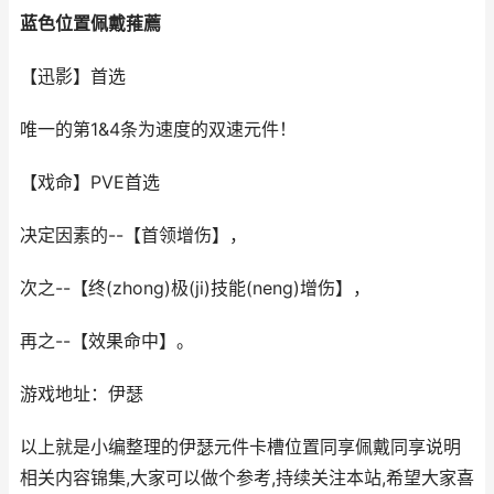
蓝色位置佩戴蓷薦
【迅影】首选
唯一的第1&4条为速度的双速元件！
【戏命】PVE首选
决定因素的--【首领增伤】，
次之--【终(zhong)极(ji)技能(neng)增伤】，
再之--【效果命中】。
游戏地址：伊瑟
以上就是小编整理的伊瑟元件卡槽位置同享佩戴同享说明
相关内容锦集,大家可以做个参考,持续关注本站,希望大家喜