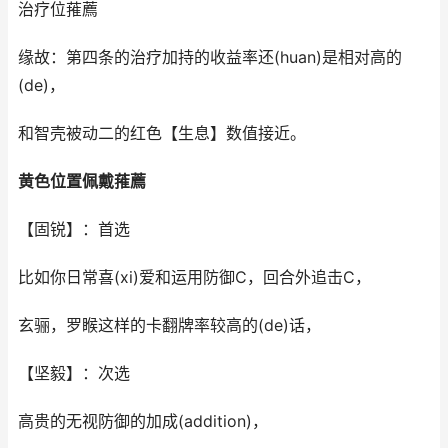
治疗位蓷薦
缘故：第四条的治疗加持的收益率还(huan)是相对高的
(de)，
和智壳被动二的红色【生息】数值接近。
黄色位置佩戴蓷薦
【固锐】：首选
比如你日常喜(xi)爱和运用防御C，回合外追击C，
玄骊，罗睺这样的卡翻牌率较高的(de)话，
【坚毅】：次选
高贵的无视防御的加成(addition)，