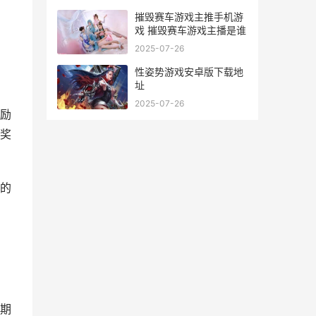
摧毁赛车游戏主推手机游
戏 摧毁赛车游戏主播是谁
2025-07-26
性姿势游戏安卓版下载地
址
2025-07-26
励
奖
的
期