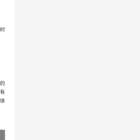
时
的
有
体