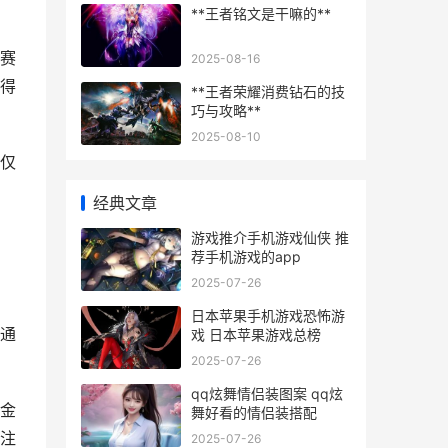
**王者铭文是干嘛的**
赛
2025-08-16
得
**王者荣耀消费钻石的技
巧与攻略**
2025-08-10
仅
经典文章
游戏推介手机游戏仙侠 推
荐手机游戏的app
2025-07-26
日本苹果手机游戏恐怖游
通
戏 日本苹果游戏总榜
2025-07-26
qq炫舞情侣装图案 qq炫
金
舞好看的情侣装搭配
注
2025-07-26