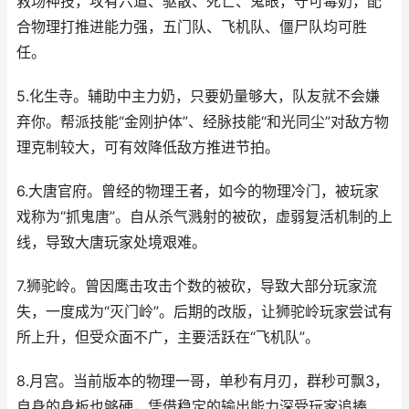
救场神技，攻有六道、驱散、死亡、鬼眼，守可毒奶，配
合物理打推进能力强，五门队、飞机队、僵尸队均可胜
任。
5.化生寺。辅助中主力奶，只要奶量够大，队友就不会嫌
弃你。帮派技能“金刚护体”、经脉技能“和光同尘”对敌方物
理克制较大，可有效降低敌方推进节拍。
6.大唐官府。曾经的物理王者，如今的物理冷门，被玩家
戏称为“抓鬼唐”。自从杀气溅射的被砍，虚弱复活机制的上
线，导致大唐玩家处境艰难。
7.狮驼岭。曾因鹰击攻击个数的被砍，导致大部分玩家流
失，一度成为“灭门岭”。后期的改版，让狮驼岭玩家尝试有
所上升，但受众面不广，主要活跃在“飞机队”。
8.月宫。当前版本的物理一哥，单秒有月刃，群秒可飘3，
自身的身板也够硬，凭借稳定的输出能力深受玩家追捧，