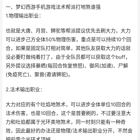
一、梦幻西游手机游戏法术帮派打地煞谁强
1.物理输出职业：
也就是大唐、月宫、狮驼等帮派提议优先去刷大力，大力
可以进步己方全体50%物理伤害，重点是可以持续10个回
合，如果是固定队打相对简单，其他队友获取大力的话就
没必要盯做纯着打了，由于全队员都可以获取这个buff，
另外提议选择暴晒(每回合恢复愤怒)、御风(加速)、尸解
(免疫死亡)、聚兽(邀请狮驼)。
2.法术输出职业：
大力对应的有个吐焰地煞术，可以进步全体单位10回合的
法术伤害，也是10回合，这个是首要刷的，不过要注意大
力和吐焰都属于光环类地煞术，同一时刻只能有一种奇
效，因此最好的办法还是物理/法术输出职业分开，不然会
把前壹个光环术顶掉。