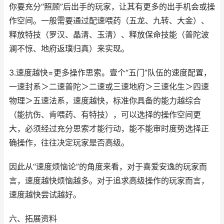
你要充分“照顾”后出手的玩家，让其有更多的出手机会或操
作空间。一般需要通过配速喂药（五龙、九转、大金）、
释放特技（罗汉、晶清、玉清）、释放保命技能（普陀波
澜不惊、地府返璞归真）来实现。
3.速度越快=更多操作思索。壹个“五门”队伍的速度配置，
一速封系＞二速普陀＞二速或三速地府＞三速化生＞四速
物理＞五速法系，速度越快，标准你具备的能力越综合
（能抗伤、肯喂药、有特技），可以选择的操作空间更
大，必须经过充分思索才能行动，能不能审时度势选择正
确操作，往往决定玩家是否高级。
因此从“速度烦恼论”的角度来看，对于喜爱安逸的玩家而
言，速度越快烦恼越多。对于追求高级操作的玩家而言，
速度越快尝试越好。
六、拓展资料