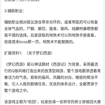
3.辅助职业：
辅助职业相对提议游含带非光环的，或者带医药可以恢复
全体气血的，尸解、解厄、服食、御风、纯磨咐暴晒等都
是不错的选择。玩家获取的地煞术可以到地煞手册查看，
就是周末boss那一页，地煞术不能替换的。
扩展资料1：（关于梦幻西游）
《梦幻西游》是以神话题材《西游记》为背景，采用最流
行的Q版风格打造出来的放荡型网游，整个游戏都渗透着青
春活力的气息。崭新的画风、风趣的对白、精密的帮派平
衡、引人入胜的剧情任务、优良的体系设计，全都贯穿于
整个游戏之中。
该游戏主题为“轮回”，玩家扮演一名转世的修士穿梭回大唐