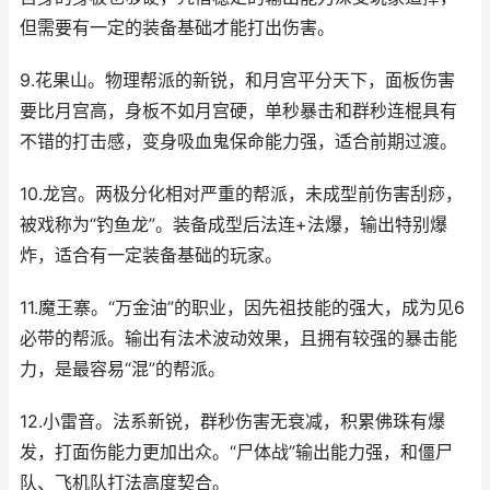
但需要有一定的装备基础才能打出伤害。
9.花果山。物理帮派的新锐，和月宫平分天下，面板伤害
要比月宫高，身板不如月宫硬，单秒暴击和群秒连棍具有
不错的打击感，变身吸血鬼保命能力强，适合前期过渡。
10.龙宫。两极分化相对严重的帮派，未成型前伤害刮痧，
被戏称为“钓鱼龙”。装备成型后法连+法爆，输出特别爆
炸，适合有一定装备基础的玩家。
11.魔王寨。“万金油”的职业，因先祖技能的强大，成为见6
必带的帮派。输出有法术波动效果，且拥有较强的暴击能
力，是最容易“混”的帮派。
12.小雷音。法系新锐，群秒伤害无衰减，积累佛珠有爆
发，打面伤能力更加出众。“尸体战”输出能力强，和僵尸
队、飞机队打法高度契合。