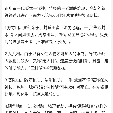
正所谓一代版本一代神，曾经的王者巅峰难现，今朝的新
锐锋芒几许？下面为无论兄弟们细说精锐各帮派现状。
1.方寸山。梦幻亲子、封系王者、渣男必选，一手“失心封
杀”令人闻风丧胆，周常组队、PK活动主题必带帮派，只要
封的准就是王者（不准就是下水道）。
2.女儿村。由于只有女性人物才能加入的限制，导致帮派
人数相对较少，又称“无人村”。速度更快的封系，具备一定
的辅助能力，“三封”命中特别给力。
3.普陀山。防守辅助、法系辅助，一手“波澜不惊”堪称保人
神技，乾坤一脉新技能“洗其髓”可有效针对死亡。在精锐相
比地府和化生，玩家人数较少。
4.阴曹地府。进攻辅助、物理辅助，拥有“返璞归真”这样的