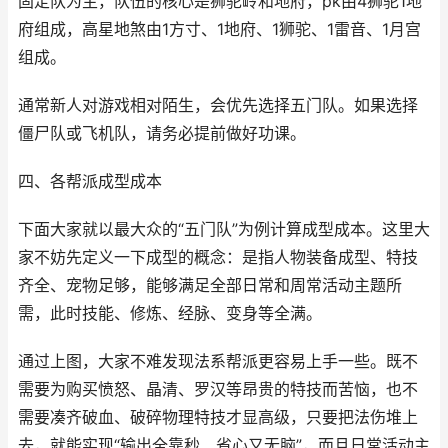
固定队为主，队伍的核心是狮驼岭和地府，pk由4狮驼1地
府组成，高星地煞由1方寸、1地府、1狮驼、1雷音、1月宫
组成。
通常新人对游戏相对陌生，会优先选择五门队。如果选择
僵尸队或飞机队，请务必提前做好功课。
四、各帮派成型成本
下面大家就以最大众的“五门队”为例计算成型成本。这里大
家不妨先定义一下成型的概念：是指人物装备成型、特技
齐全、宠物足够，能够满足全部日常和周常活动主题所
需，此时技能、修炼、经脉、变身等全满。
通过上图，大家不难发现法系帮派更容易上手一些。既不
需要为购买愤怒、晶清、罗汉等昂贵的特技而苦恼，也不
需要凑齐破血、破碎物理特技才显高级，只要把法伤堆上
去，就能实现“输出全靠秒、省心又无脑”，而且日常活动主