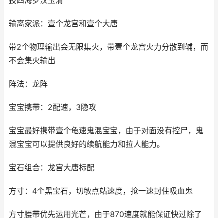
技四海罗汉玉清
输离家派：壹个龙宫和壹个大唐
带2个物理输出会无限集火，带壹个龙宫火力分散到辅，而
不会集火输出
阵法：龙阵
宝宝携带：2配速，3隐攻
宝宝最好携带壹个龟速鬼混宝宝，由于对面没有控尸，鬼
混宝宝可以提供良好的续航能力和拉人能力。
宝石组合：龙宫大唐标配
方寸：4个黑宝石，切敏点站速度，抢一速封住吸血鬼
方寸腰带优先运用光芒，由于870速度就能保证快过除了