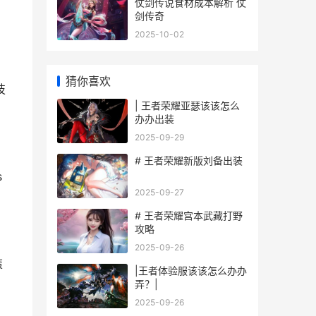
仗剑传说食材成本解析 仗
剑传奇
2025-10-02
猜你喜欢
技
| 王者荣耀亚瑟该该怎么
办办出装
2025-09-29
# 王者荣耀新版刘备出装
s
2025-09-27
# 王者荣耀宫本武藏打野
攻略
2025-09-26
策
|王者体验服该该怎么办办
弄？|
2025-09-26