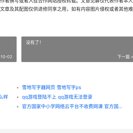
作者撰写或者入驻合作网站授权转载。文章见解仅代表作者本人
文章及其配图仅供进修同享之用，如有内容图片侵权或者其他难
没有了！
-10-02
下一篇 
雪地写字器网页 雪地写字ps
么样
qq游戏登陆不上 qq游戏无法登录
官方国家中小学网络云平台不收费网课 官方国家中小学网络云平台免费网课