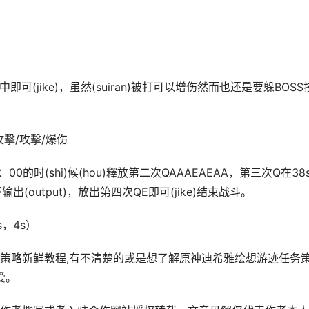
中即可(jike)，虽然(suiran)被打可以增伤然而也还是要躲BOSS
攻擊/攻擊/爆伤
：00的时(shi)候(hou)釋放第二次QAAAEAEAA，第三次Q在38
出(output)，放出第四次QE即可(jike)结束战斗。
s，4s）
策略新鲜教程,有不清楚的或是想了解原神迪希雅绘想游迹任务
爱。