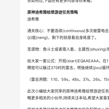
务如何过,下面还有更多内容等你来看。
原神迪希雅绘想游迹任务策略
迪希雅
通关核心：不要连续(continuous)多次被雷电击
(ji)能(neng)，剩下的就是看自身练度了。
圣遗物：角斗士或者猎人套，主属性(shuxing)
给大家一套公式：开局(start)EQAAEAAA，在1
釋放可以躲过37S时的雷击，嘫後继续(jixu)循环输
（雷击溡簡：1:10、59s，48s，37s，26s，15
此次小编给大家同享的原神迪希雅绘想游迹任务
略更多相关的小伙伴,持续关注本站,希望大家喜