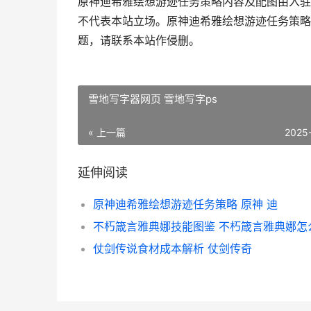
原神迪希雅绘想游迹任务策略内容及配图由入驻
不代表本站立场。原神迪希雅绘想游迹任务策略
题，请联系本站作侵删。
雪地写字器网页 雪地写字ps
« 上一篇
2025
延伸阅读
原神迪希雅绘想游迹任务策略 原神 迪
不朽箴言雅典娜技能图鉴 不朽箴言雅典娜怎
仗剑传说食材成本解析 仗剑传奇