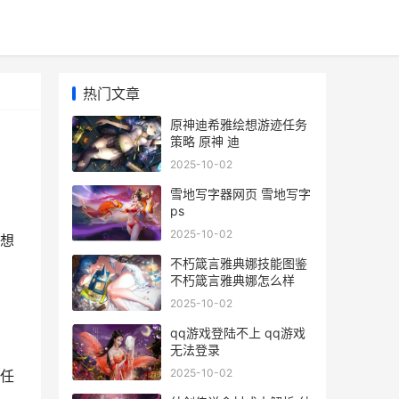
热门文章
原神迪希雅绘想游迹任务
策略 原神 迪
2025-10-02
雪地写字器网页 雪地写字
ps
2025-10-02
想
不朽箴言雅典娜技能图鉴
不朽箴言雅典娜怎么样
2025-10-02
qq游戏登陆不上 qq游戏
无法登录
2025-10-02
任