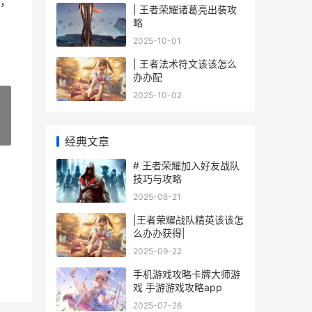
，
| 王者荣耀诸葛亮出装攻
略
2025-10-01
| 王者法术符文该该怎么
办办配
2025-10-02
»
经典文章
# 王者荣耀加入好友战队
技巧与攻略
2025-08-21
|王者荣耀战队精英该该怎
么办办获得|
2025-09-22
手机游戏攻略卡牌大师游
戏 手游游戏攻略app
2025-07-26