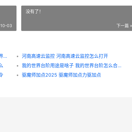
没有了！
-10-03
下一篇 
魔兽世界小娱小乐清单地点说明坐标 魔兽世界小说官网
河南高速云监控 河南高速云监控怎么打开
么
我的世界台阶用途是啥子 我的世界台阶怎么合成方块
令
驱魔师加点2025 驱魔师加点力驱加点