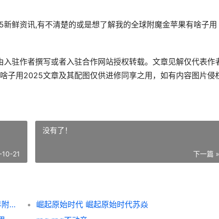
25新鲜资讯,有不清楚的或是想了解我的全球附魔金苹果有啥子用
图由入驻作者撰写或者入驻合作网站授权转载。文章见解仅代表作
啥子用2025文章及其配图仅供进修同享之用，如有内容图片侵
没有了！
-10-21
下一篇 
我的世界附魔金苹果有啥子用2025 我的世界附魔金苹果怎么获得?
崛起原始时代 崛起原始时代苏焱