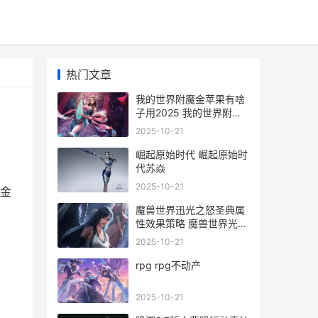
热门文章
我的世界附魔金苹果有啥
子用2025 我的世界附魔
金苹果怎么获得?
2025-10-21
崛起原始时代 崛起原始时
代苏焱
2025-10-21
魔金
魔兽世界迅光之怒圣典属
性效果策略 魔兽世界光中
之光
2025-10-21
rpg rpg不动产
2025-10-21