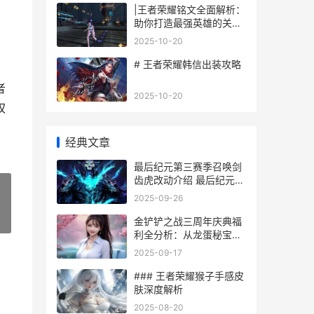
|王者荣耀铭文全面解析：
助你打造最强英雄的关键
细节|
2025-10-20
# 王者荣耀韩信出装攻略
者
2025-10-20
权
经典文章
最后纪元第三赛季召唤剑
齿虎改动介绍 最后纪元第
三赛季原始暗金只能装一
2025-09-26
个吗
»
金铲铲之战三周年庆典福
利全分析：从龙蛋秘宝到
限量周边 金铲铲之战三周
2025-09-17
年密语
### 王者荣耀猴子手感皮
肤深度解析
2025-08-20