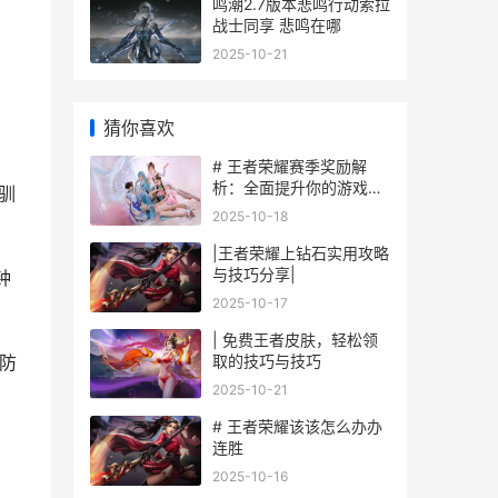
鸣潮2.7版本悲鸣行动索拉
战士同享 悲鸣在哪
2025-10-21
猜你喜欢
# 王者荣耀赛季奖励解
析：全面提升你的游戏体
使驯
验
2025-10-18
|王者荣耀上钻石实用攻略
与技巧分享|
钟
2025-10-17
| 免费王者皮肤，轻松领
取的技巧与技巧
钟防
2025-10-21
# 王者荣耀该该怎么办办
连胜
2025-10-16