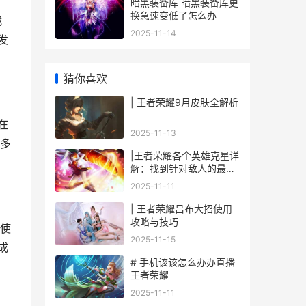
暗黑装备库 暗黑装备库更
换急速变低了怎么办
战
2025-11-14
发
猜你喜欢
| 王者荣耀9月皮肤全解析
在
2025-11-13
多
|王者荣耀各个英雄克星详
解：找到针对敌人的最佳
突破口|
2025-11-11
| 王者荣耀吕布大招使用
攻略与技巧
使
2025-11-15
成
# 手机该该怎么办办直播
王者荣耀
2025-11-11