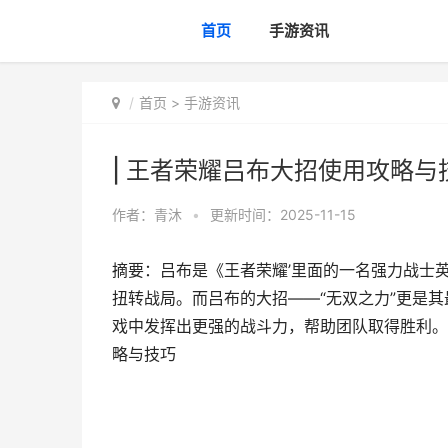
首页
手游资讯
首页
>
手游资讯
| 王者荣耀吕布大招使用攻略与
作者：
青沐
•
更新时间：2025-11-15
摘要：吕布是《王者荣耀’里面的一名强力战士
扭转战局。而吕布的大招——“无双之力”更是
戏中发挥出更强的战斗力，帮助团队取得胜利。|
略与技巧