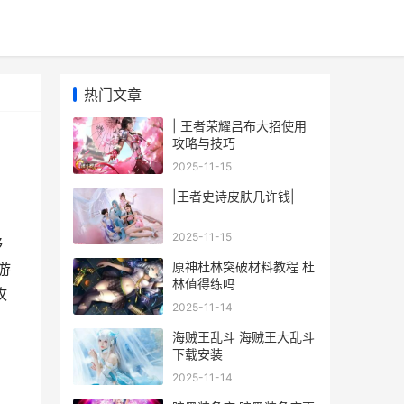
热门文章
| 王者荣耀吕布大招使用
攻略与技巧
2025-11-15
|王者史诗皮肤几许钱|
2025-11-15
够
原神杜林突破材料教程 杜
游
林值得练吗
攻
2025-11-14
海贼王乱斗 海贼王大乱斗
下载安装
2025-11-14