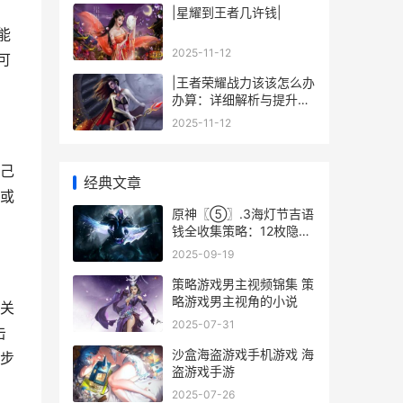
|星耀到王者几许钱|
能
2025-11-12
可
|王者荣耀战力该该怎么办
办算：详细解析与提升攻
略|
2025-11-12
己
经典文章
或
原神〖⑤〗.3海灯节吉语
钱全收集策略：12枚隐藏
钱币位置详细解答 海昏行
2025-09-19
电视剧免费播放
策略游戏男主视频锦集 策
略游戏男主视角的小说
关
2025-07-31
击
沙盒海盗游戏手机游戏 海
步
盗游戏手游
2025-07-26