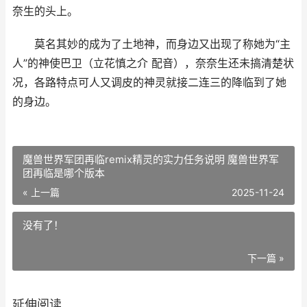
奈生的头上。
莫名其妙的成为了土地神，而身边又出现了称她为“主
人”的神使巴卫（立花慎之介 配音），奈奈生还未搞清楚状
况，各路特点可人又调皮的神灵就接二连三的降临到了她
的身边。
魔兽世界军团再临remix精灵的实力任务说明 魔兽世界军
团再临是哪个版本
« 上一篇
2025-11-24
没有了！
下一篇 »
延伸阅读