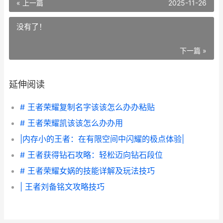
« 上一篇
2025-11-26
没有了！
下一篇 »
延伸阅读
# 王者荣耀复制名字该该怎么办办粘贴
# 王者荣耀凯该该怎么办办用
|内存小的王者：在有限空间中闪耀的极点体验|
# 王者获得钻石攻略：轻松迈向钻石段位
# 王者荣耀女娲的技能详解及玩法技巧
| 王者刘备铭文攻略技巧