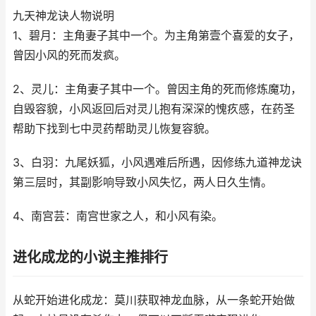
九天神龙诀人物说明
1、碧月：主角妻子其中一个。为主角第壹个喜爱的女子，
曾因小风的死而发疯。
2、灵儿：主角妻子其中一个。曾因主角的死而修炼魔功，
自毁容貌，小风返回后对灵儿抱有深深的愧疚感，在药圣
帮助下找到七中灵药帮助灵儿恢复容貌。
3、白羽：九尾妖狐，小风遇难后所遇，因修练九道神龙诀
第三层时，其副影响导致小风失忆，两人日久生情。
4、南宫芸：南宫世家之人，和小风有染。
进化成龙的小说主推排行
从蛇开始进化成龙：莫川获取神龙血脉，从一条蛇开始做