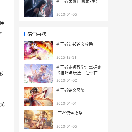
# 王者荣耀有隐藏分吗
2026-01-05
围
。
猜你喜欢
# 王者刘邦铭文攻略
2025-12-31
# 王者露娜教学：掌握她
的技巧与玩法，让你在对
形
战中大放异彩
2026-01-02
# 王者铭文图鉴
2026-01-01
尤
|王者悟空攻略|
2026-01-05