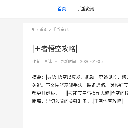
首页
手游资讯
首页
>
手游资讯
|王者悟空攻略|
作者：
青沐
•
更新时间：2026-01-05
摘要：|导语|悟空以爆发、机动、穿透见长，
关键。下文围绕基础手法、装备思路、对线细节
都更具威胁。---||技能节奏与操作思路|悟空
距离，是切入前的关键准备。,|王者悟空攻略|