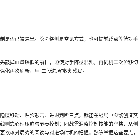
制是否已被逼出。隐匿绕侧是常见方式，也可提前蹲点等待对手
先敲掉血量较低的前排，迫使对手阵型混乱，再伺机二次位移切
强化再次刷新，用“二段进场”收割残局。
隐匿移动、贴脸敲击、进退判断三点，就能在战局中频繁创造突
线则靠心理压迫与节奏控制；团战需洞察控制技能的空档，从侧
更依赖对局势的阅读与对进场时机的把握。熟练掌握这些要点，