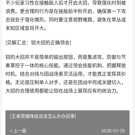
不少玩家习性在接触敌人后才开启大招，导致强化时刻被
浪费。更合理的行为是在接敌前半秒开启，确保第一下攻
击就处于强化情形。同时要注意视野难题，避免在草丛或
未知区域盲目开大。
|见解汇总：铠大招的正确领会|
铠的大招并不是简单的输出按钮，而是集进攻、防御与节
奏掌控于一体的核心技能。通过领会技能机制、把握释放
时机、结合对线与团战场景灵活运用，才能真正发挥其价
格。无论是压制单人对手，还是在团战中完成关键切入，
大招的合理使用都能让铠在战场上展现应有的统治力。
|王者荣耀降级该该怎么办办回事|
« 上一篇
2026-01-25