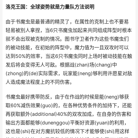
洛克王国：全球姿势就是力量队方法说明
由于书魔虫是最普通的精灵了，在属性的克制上也不要易
轻易被別人拿捏，当6只书魔虫加起来共同组成阵型时根本
就不会出现被克制的情况。图书守卫者作为这些书魔虫们
的被动技能，在初始的阵型中，魔力值为一且双攻时可以
达到50%的效率，当这6只书魔虫同时上场时被动技能在触
发后将会变得无人可敌。根据战(zhan)场(chang)中
(zhong)的(de)实际需求，玩家能(neng)够利用许愿星对敌
人造成魔法程度上的不同伤害。
书魔虫最好携带防反，由于在作战的时候是能(neng)够获
取60%减伤效果(guo)的，在各种优势条件的加持下，还能
再获取额外(additional)40%的双攻加成，在自身的伤害和
输出方面都能够(dunenggou)平衡好资源(yuan)的利用，
这也是(shi)在对方魔抗较低的情况下才能够使(shi)用这样