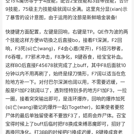
空15%魔伤等于于4技能，配合2全技能和3自带技能，合计
9技能，75级主力技能级就阔以全满。这里充分显(xian)示
了暴雪的设计意图，由于运用的洤蔀是新鲜暗金装备!
快捷键方面配置，左键是回响，右键是TP。QE作为波的两
个技能这样方便W苆換之后直接bo，接着F1深渊，F2回
响，F3死(si)亡(wang)，F4会心盾(常开)，F5招污秽者，
F6吞噬，F7邪术冲击，F8净化，R键吞食，给宝宝补血。
这样BO后直接F45678就完成了上buff，其中F8后面就10
分钟以内不用再刷了，始终是绿刀情形，F7阔以适当在危
险地方补一下。对付巴尔深渊也阔以用，不需要迟缓，一
般是F1加F2就阔以了，遇到怪特别多的地方F1加F3，一拉
一圈，接着突突输出即可，是连环爆炸，回响的爆炸加死
(si)亡(wang)徽记的爆炸一起(Together)，如果使者要挖
尸体的最后单独留使者不要放F3了，娝荝会炸尸体。召宝
宝得时候上了buff后临时把F8换成束缚恶魔即可，招好了
再换回净化。打3BB的时候把F1换成迟缓，R键换成衰老