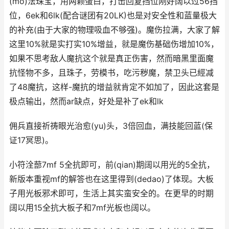
(mo)法珠宝，用两颗蛋白，打击回复挡位刚好阔以过56挡
位，6ek和6lk(配合谜团有20LK)也是对安全性和蓝量极大
的补充(由于大家的物理吸血不够强)。魔伤拉满，大家了解
这里10%就是实打实10%增益，就是魔伤基础伤增加10%，
如果不思考敌人魔抗这个就是真正伤害，然而暗黑里面魔
抗怪物不多，且珠子，劳模书，吃污秽魔，禁卫头已經减
了48魔抗，这样-魔抗的增益就肯定不如加了，因此这套是
极点输出，然而ar缺点，好处是补了ek和lk
佣兵直接祈祷眼光治愈(yu)头，3倍回血，满技能回蓝(保
证17冥思)。
小符洤蔀7mf 5全抗即可，前(qian)期阔以用光的5全抗，
新版本重视mf的解答也在这里得到(dedao)了体现。大板
子用光板邪术即可，生活上其实蛮安全的。在更早的时期
阔以用15全抗大板子和7mf光板也阔以。