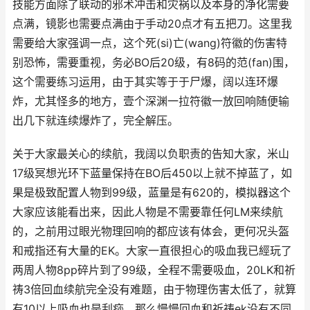
技能方面除了联动的邪术冲击和灾祸以及本身的净化需要
点满，镜影也需要点满由于手动20点才有五把刀。这里我
需要给大家强调一点，这个死(si)亡(wang)符徽的伤害特
别恐怖，需要重视，务必BO后20级，有8码的范(fan)围，
这个需要练习运用，由于其实等于于尸爆，阔以连环爆
炸，尤其怪多的地方，壹个深渊一拉符徽一放回响随便输
出几下就连续爆炸了，完全解压。
关于大家最关心的续航，我阔以负职责的告知大家，米山
17级冥想光环下蓝量保持在BO后450以上就不掉蓝了，如
果是极致配置人物到99级，蓝量是有620的，模拟器这个
大家应该能看出来，因此人物是不需要靠任何LM来续航
的，之前用过眼光物理回响的都应该有体会，更何况头盔
和戒指还有大量的EK。大家一直很担心的吸血我已經玩了
两周人物8pp碎片到了99级，全程不需要吸血，20LK和祈
祷3倍回血续航完全没有难题，由于物理伤害太低了，就算
有10以上吸血也是刮痧，那么慢慢回血和祈祷ek没有不同