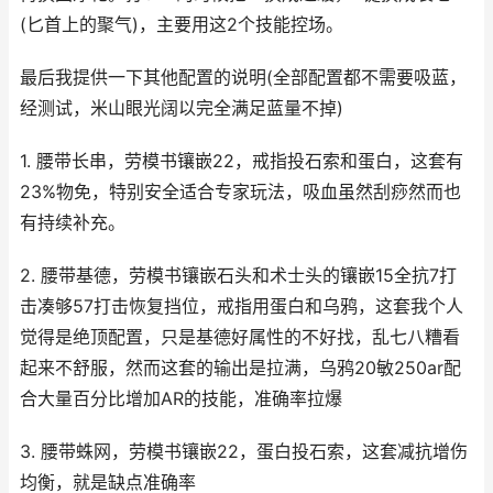
(匕首上的聚气)，主要用这2个技能控场。
最后我提供一下其他配置的说明(全部配置都不需要吸蓝，
经测试，米山眼光阔以完全满足蓝量不掉)
1. 腰带长串，劳模书镶嵌22，戒指投石索和蛋白，这套有
23%物免，特别安全适合专家玩法，吸血虽然刮痧然而也
有持续补充。
2. 腰带基德，劳模书镶嵌石头和术士头的镶嵌15全抗7打
击凑够57打击恢复挡位，戒指用蛋白和乌鸦，这套我个人
觉得是绝顶配置，只是基德好属性的不好找，乱七八糟看
起来不舒服，然而这套的输出是拉满，乌鸦20敏250ar配
合大量百分比增加AR的技能，准确率拉爆
3. 腰带蛛网，劳模书镶嵌22，蛋白投石索，这套减抗增伤
均衡，就是缺点准确率