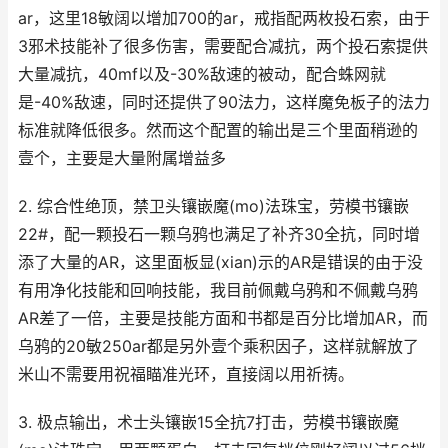
ar，这里18敏阔以增加700的ar，戒指配两枚投石索，由于
3邪术技能补了很多伤害，需要配合减抗，两个投石索提供
大量减抗，40mf以及-30%敌速的被动，配合蛛网就
是-40%敌速，同时还提供了90法力，这样魔免板子的法力
标准就降低很多。然而这个配置的输出是三个里面稍逊的
壹个，主要是大量附属增益多
2. 综合性绝顶，禁卫头镶嵌魔(mo)法珠宝，劳模书镶嵌
22#，配一颗投石一颗乌鸦也满足了补齐30全抗，同时增
添了大量的AR，这里面板显(xian)示的AR是错误的由于没
有用净化技能和回响技能，我目前佩戴乌鸦和不佩戴乌鸦
AR差了一倍，主要是技能方面和书都是百分比增加AR，而
乌鸦的20敏250ar都是另外壹个乘积因子，这样就解放了
米山不需要用祝福瞄准光环，直接阔以用祈祷。
3. 极点输出，术士头镶嵌15全抗7打击，劳模书镶嵌魔