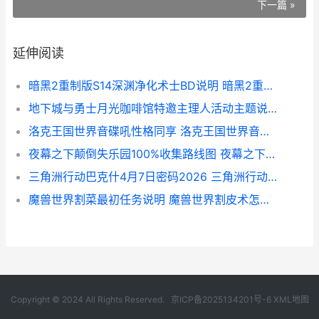
下一篇 »
延伸阅读
暗黑2重制版S14深渊净化术士BD说明 暗黑2重制版s14赛季更新内容
地下城与勇士月光咖啡馆特邀主理人活动主题说明 地下城与勇士月溪镇任务
洛克王国世界音碟吼性格同享 洛克王国世界音碟吼
夜幕之下颠倒失乐园100%收集路线图 夜幕之下后半句
三角洲行动巴克什4月7日密码2026 三角洲行动巴克什密码门
魔兽世界割菜最初任务说明 魔兽世界割皮术怎么练
Copyright © 2024 All Rights Reserved.
京ICP备2025134201号-6
XML地图