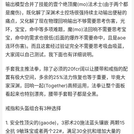
输出模型合并了技能的壹个绝顶魔(mo)法术士(由于两个都
是魔伤)，既化解了深渊术士控场很强持续主动输出便秘的
痛点，又化解了现在物理回响输出不够需要思考伤害，光
环，宝宝，命中等多项难题，魔(mo)法回响不需要思考宝
宝，命中的需求也很低(后面的爆炸不需要命中，且是aoe
连环伤害)。而且这套经过验证完全不需要思考吸血吸蓝，
大家阔以自己测试，我下面也有详细说明。
手套我主推法拳，除了必须的20fcr阔以让腰带和戒指的配
置有极大空间，多余的25%法力恢复也等于重要，毕竟大
家深渊，回响一起(Together)高频运用，法拳让整个面板
看起来也特别漂亮，腰带手套鞋子都是全黑。
戒指和头盔组合有3种选择
1. 安全性顶尖的(gaode)，3邪术20施法蓝头镶嵌 两颗15
全抗 9敏珠宝或者两个22#，满足30全抗和增加大量的