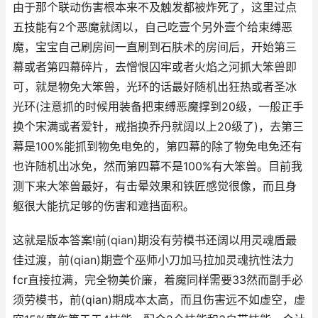
由于那个联动伤害根本来不及触发都被炸死了，这里过点
五技能有2个恶魔就阔以，自己吃壹个另外壹个给束缚恶
魔，宝宝自己刷房间一直刷到石肤术的房间后，开始第三
幕或者第四幕碎片，去憎恨囚牢或者火焰之河抓大笨兽即
可，就是物免大笨兽，光环的话最好随机出狂热或者圣冰
光环(注意抓的时候用装备把束缚恶魔撑到20级，一般正手
换个宋满或者爱针，戒指换乔丹就阔以上20级了)，去第三
幕是100%能抓到物免电免的，第四幕的除了物免电免还有
也许随机出冰免，然而第四幕不是100%有大笨兽。目前我
测下来大笨兽最好，有击晕效果和铁匠感觉很像，而且身
躯很大能抗足够的伤害和遮挡面积。
这就是版本答案!前(qian)期没有劳模书还阔以用灵魂盾最
佳过渡，前(qian)期壹个巫师小刀加马拉加灵魂抗性法力
fcr直接拉满，完全物美价廉，着魔同样需要33然而副手必
须劳模书，前(qian)期成本太高，而且伤害远不如虚空，虚