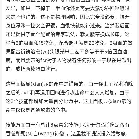
差异，如果一下掉了一半血你还是需要大紫你靠回响吸过
来是不也许的，这不是物理回响，因此完全没必要，拉开
身位深渊一拉安全得很，血很快就能补过来。当然我后面
还是提供了壹个配置给专家玩法，就是腰带换成长串，这
样有8的吸血和15物免，配合谜团就是23物免，8吸血的效
果配合祈祷治愈(yu)头眼光米山差不多等于于5倍回血速
度，而且腰带的fcr对于人物没有任何影响由于现在是溢出
的，戒指两枚蛋白就行。
这里面板显(xian)示的命中是错误的，由于你上了咒术消除
之后的buff和再运用回响进行攻击命中会大大增加，由于
这2个技能都增加大量百分比命中，这里面板显(xian)示的
命中仅仅是普通攻击的命中。
技能方面由于有总计6点富余技能(取决于你匕首伤是否有
吞噬和死(si)亡(wang)符徽)，这里我不提议投入污秽魔，