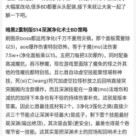
大幅度改动,很多BD都要从头配装,接下来就让大家一起了
解一下吧。
暗黑2重制版S14深渊净化术士BD策略
刷图杀boss都运用净化(千万不要用灾祸，那个面板需要除
以5)，aoe爆炸伤害特别恐怖，等于于魔(mo)法伤害
7.5w+(净化面板乘以15。五把刀每把3次爆炸)，同时配备
高减魔抗，吞污秽魔，现在游戏里面除了魔免的怪之外其
他的怪魔抗都特别低，且匕首自动虚空技能聚怪堪称神
技，死(si)亡(wang)符咒加虚空拉怪秒放之后回响直接突
突圈圈内洤蔀爆炸，而且深渊技能在一身魔(mo)法增伤和
减抗的加持下本身也有不俗的持续伤害补充，这就是版本
答案。因此匕首最佳底材有2个，3净化3强化之熵(直接少
点三个节能点让深渊半径最大)是底子，剩下壹个技能最好
是深渊(输出绝顶)，其次是血誓(更安全)，最差也得是个吞
噬节省一技能。这其实是把深渊术士的控场和回响术士的