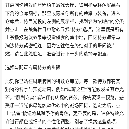
开启回忆特效的旅程始于游戏大厅，请用指尖轻触屏幕右
下角的仓库图标，那里收藏着你所有的荣耀与装备，进入
仓库后，将目光投向左侧的展示栏，找到名为“战备”的分类
并点击，在战备栏目中耐心寻找“特效”选项，这里便是所有
击杀播报淘汰效果等视觉盛宴的集中地，回忆特效通常与
淘汰特效紧密相连，因为它往往在终结对手的瞬间被点
燃，请在此处驻足，准备进行下一步的选择与配置。
选择与配置专属特效的步骤
此刻你已站在琳琅满目的特效仓库前，每一款特效都有其
独特的名字与预览动画，例如“璀璨之星”可能散发着蓝色光
芒，“胜利之舞”或许伴有庆祝的音效，你需要逐一预览，感
受哪一道光影最能触动你心中的战场回忆，选定之后，点
击“装备”按钮将其赋予你的角色，更重要的是，许多特效允
许进行颜色或细节的个性化调整，别忘了探索这些选项，