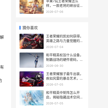
苹果7玩王者荣耀怎么
样，一款老将的峡谷征程
副标题
2026-07-06
猜你喜欢
王者荣耀的凯如何获得，
解
英雄之路与力量觉醒的副
标题
2026-07-04
和平精英权旨什么设备，
制霸战场的硬件密码，副
标题，从手机到外设的终
2026-06-30
有
极选择指南
王者荣耀猴子最牛出装，
疾如风雷的暴击艺术，副
的
标题，三棍定江山的核心
2026-07-05
奥秘
和平精英中矩阵怎么开
启，揭秘隐藏战术空间的
钥匙
2026-07-05