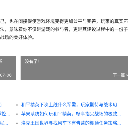
己，也在间接促使游戏环境变得更加公平与完善，玩家的真实声
法，意味着你不仅是游戏的参与者，更是其建设过程中的一份子
战场的美好体验。
想
没有了！
-07-06
下一篇 
南
和平精英下次上线什么军需，玩家期待与战术幻想
和平精英键位怎么自由布局，指尖胜败由我掌控，副标题，自定义界面致胜之道
苹果系统如何玩和平精英，畅享指尖战场的极致体验
苹果7玩王者荣耀怎么样，一款老将的峡谷征程副标题
洛克王国世界寻找风车下有青苔的棚顶任务策略 洛克王国世界寻找三种药物