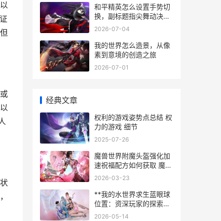
以
和平精英怎么设置手势切
换，副标题指尖舞动决胜
证
战场
2026-07-04
但
我的世界怎么造景，从像
素到意境的创造之旅
2026-07-01
或
经典文章
以
权利的游戏姿势点总结 权
人
力的游戏 细节
2025-07-26
魔兽世界附魔头盔强化加
速祝福配方如何获取 魔兽
世界怀旧服附魔头
2026-03-23
状
**我的水世界求生蓝眼球
，
位置：资深玩家的探索手
记**
2026-05-14