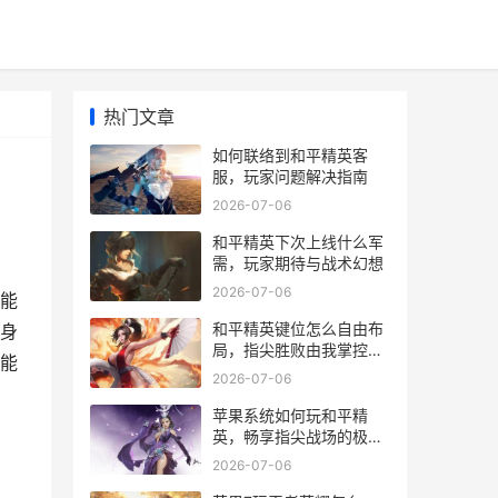
热门文章
如何联络到和平精英客
服，玩家问题解决指南
2026-07-06
和平精英下次上线什么军
需，玩家期待与战术幻想
2026-07-06
能
和平精英键位怎么自由布
身
局，指尖胜败由我掌控，
能
副标题，自定义界面致胜
2026-07-06
之道
苹果系统如何玩和平精
英，畅享指尖战场的极致
体验
2026-07-06