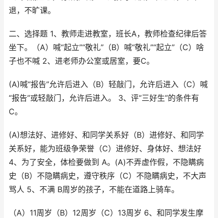
退，不旷课。
二、选择题 1、教师走进教室，班长A，教师检查纪律后答
坐下。（A）喊“起立”“敬礼”（B）喊“敬礼”“起立”（C）啥
子也不喊 2、进老师办公室或居室，要C。
(A)喊“报告”允许后进入（B）轻敲门，允许后进入（C）喊
“报告”或轻敲门，允许后进入。 3、评“三好生”的条件有
C。
(A)想法好、进修好、和同学关系好（B）进修好、和同学
关系好，能为班级争荣誉（C）进修好、身体好、想法好
4、为了安全，体检要做到 A。(A)不弄虚作假，不隐瞒病
史（B）不隐瞒病史，遵守秩序（C）不隐瞒病史，不大声
骂人 5、不满 B周岁的孩子，不能在道路上骑车。
（A）11周岁（B）12周岁（C）13周岁 6、和同学发生摩