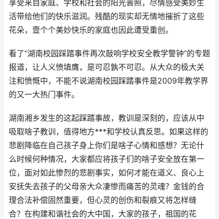
享受来自家庭、学校和社会的阳光普照，尽情感受美妙生
活带给他们的快乐滋润。残酷的现实却无情地摧折了这些
花朵，壹个个美妙快乐的家庭也因此遭受重创。
看了“湖南校园踩踏事件再次敲响学校安全教学警钟”的专题
报道，让人义愤填膺，是可忍孰不可忍。从大众的极大关
注和愤慨中，不能不说湖南校园踩踏事件是2009年教学界
的又一大热门事件。
湖南湘乡发生的这起踩踏事故，教训是深刻的，应该从中
吸取啥子教训，值得地方***和学校认真反思。如果这样的
悲剧降临在自己孩子身上你们是啥子心情和感想？无论什
么时候何种情况，大家都应将孩子们的啥子安全放在第一
位，面对如此惨烈的悲剧事实，如何才能在道义、良心上
安抚失去孩子的父母亲大众凄惨而痛苦的灵魂？金钱的合
理合法补偿固然重要，但心灵的创伤和裂痕又将怎样缝
合？在构建和谐社会的大中国，大家的孩子，祖国的花