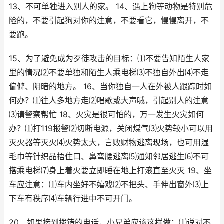
13、不可单独进入别人的家。 14、遇上狗等动物是特别危
险的，不要引起狗对你的注意，不要看它，慢慢离开，不
要跑。
15、为了避免成为歹徒攻击的目标：⑴不要告知陌生人家
里的情况⑵不要单独和陌生人乘电梯⑶不独自外出⑷不走
偏僻、阴暗的地方。 16、当你独自一人在外被人跟踪时如
何办？⑴往人多地方走⑵唱歌或大声喊，引起别人的注意
⑶请警察帮忙 18、火灾是很可怕的，万一发生火灾如何
办？⑴打119报警⑵切断电源，关闭煤气⑶火势较小可以用
灭火器等灭火⑷火势太大，言败财物逃离现场，也可用湿
毛巾等针织品捂住口、鼻弯腰逃离⑸通知邻居逃生⑹不可
搭乘电梯⑺身上着火要立即睡在地上打滚直至火灭 19、坐
车应注意：⑴车内坐好不嬉戏⑵不把头、手伸出窗外⑶上
下车有秩序⑷车辆行进中不可开门。
20、如果接到拨错的电话，小兄弟应该这样做：⑴说对不