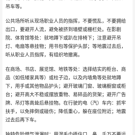
吊车等。
公共场所听从现场职业人员的指挥，不要慌乱，不要拥给
出口，要避开人流，避免被挤到墙壁或栅栏处。在影剧
院、体育馆等处：就地蹲下或趴在排椅下；注意避开吊
灯、电扇等悬挂物；用书包等保护头部；等地震过去后，
听从职业人员指挥，有组织地撤离。
在商场、书店、展览馆、地铁等处：选择结实的柜台、商
品（如低矮家具等）或柱子边，以及内墙角等处就地蹲
下，用手或其他物品护头；避开玻璃门窗、玻璃橱窗或柜
台；避开高大不稳或摆放重物、易碎品的货架；避开广告
牌、吊灯等高耸后悬挂物。在行驶的电（汽）车内：抓牢
扶手，以免摔倒或碰伤；降低重心，躲在座位附近；地震
过去后再下车。
独特危险燃气泄漏时：用湿毛巾捂住口、鼻，千万不要运