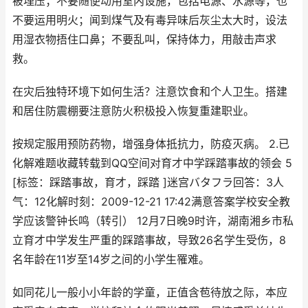
被埋压；不要随便动用室内设施，包括电源、水源等，也
不要运用明火；闻到煤气及有毒异味后灰尘太大时，设法
用湿衣物捂住口鼻；不要乱叫，保持体力，用敲击声求
救。
在灾后独特环境下如何生活？注意饮食和个人卫生。搭建
和居住防震棚要注意防火积极投入恢复重建职业。
按规定服用预防药物，增强身体抵抗力，防疫灭病。 2.已
化解难题收藏转载到QQ空间对育才中学踩踏事故的领会 5
[标签：踩踏事故，育才，踩踏 ]迷宫バタフラ回答：3人
气：12化解时刻：2009-12-21 17:42满意答案学校安全教
学应该警钟长鸣（转引） 12月7日晚9时许，湖南湘乡市私
立育才中学发生严重的踩踏事故，导致26名学生受伤，8
名年龄在11岁至14岁之间的小学生罹难。
如同花儿一般小小年龄的学童，正值含苞待放之际，本应