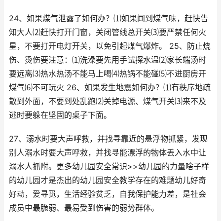
24、如果煤气泄露了如何办？⑴如果闻到煤气味，赶快告
知大人⑵赶快打开门窗，关闭管线总开关⑶要严禁任何火
星，不要打开电灯开关，以免引起煤气爆炸。 25、防止烧
伤、烫伤要注意：⑴洗澡要先用手试探水温⑵家长端汤时
要远离⑶热水热汤不能马上喝⑷热锅不能碰⑸不进厨房开
煤气⑹不可玩火 26、如果发生地震如何办？⑴有秩序地疏
散到外面，不要到处乱跑⑵关掉电源、煤气开关⑶来不及
逃时要躲在坚固的桌子下面。
27、溺水时要大声呼救，并找寻靠近的悬浮物抓紧，发现
别人溺水时要大声呼救，并找寻能漂浮的物体丢入水中让
溺水人抓附。更多幼儿园安全常识>>幼儿园的力量啥子样
的幼儿园才是杰出的幼儿园安全教学存在的难题幼儿好奇
好动，爱寻觅，生活经验贫乏，自我保护能力差，是社会
成员中最脆弱、最易受到伤害的弱势群体。