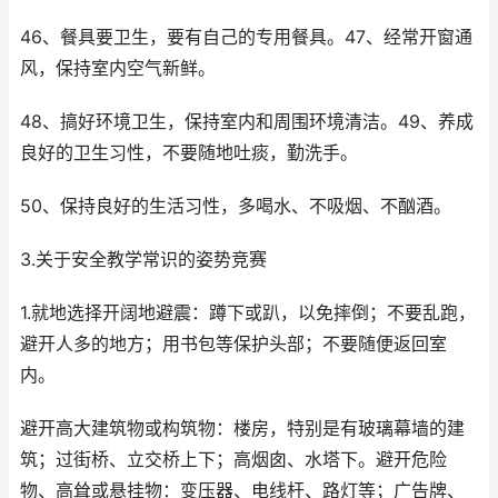
46、餐具要卫生，要有自己的专用餐具。47、经常开窗通
风，保持室内空气新鲜。
48、搞好环境卫生，保持室内和周围环境清洁。49、养成
良好的卫生习性，不要随地吐痰，勤洗手。
50、保持良好的生活习性，多喝水、不吸烟、不酗酒。
3.关于安全教学常识的姿势竞赛
1.就地选择开阔地避震：蹲下或趴，以免摔倒；不要乱跑，
避开人多的地方；用书包等保护头部；不要随便返回室
内。
避开高大建筑物或构筑物：楼房，特别是有玻璃幕墙的建
筑；过街桥、立交桥上下；高烟囱、水塔下。避开危险
物、高耸或悬挂物：变压器、电线杆、路灯等；广告牌、