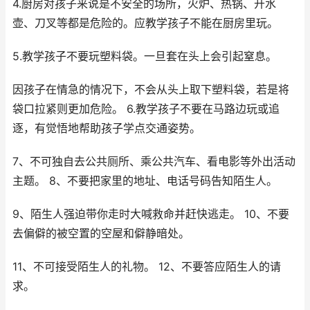
4.厨房对孩子来说是不安全的场所，火炉、热锅、开水
壶、刀叉等都是危险的。应教学孩子不能在厨房里玩。
5.教学孩子不要玩塑料袋。一旦套在头上会引起窒息。
因孩子在情急的情况下，不会从头上取下塑料袋，若是将
袋口拉紧则更加危险。 6.教学孩子不要在马路边玩或追
逐，有觉悟地帮助孩子学点交通姿势。
7、不可独自去公共厕所、乘公共汽车、看电影等外出活动
主题。 8、不要把家里的地址、电话号码告知陌生人。
9、陌生人强迫带你走时大喊救命并赶快逃走。 10、不要
去偏僻的被空置的空屋和僻静暗处。
11、不可接受陌生人的礼物。 12、不要答应陌生人的请
求。