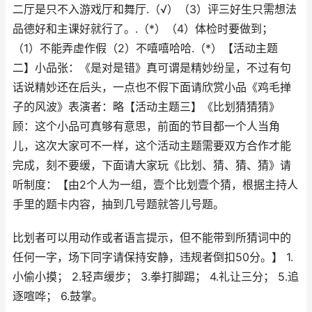
二厅是只不入游戏厅和舞厅.（√）（3）评三好生只需想法
品德好和主课好就行了。.（*）（4）体检时要做到；
（1）不能弄虚作假（2）不嘻嘻哈哈.（*）【活动主题
二】小品张：《是对是错》真可谓是精妙纷呈，不过有句
话说精妙还在后头，一点也不假下面请欣赏小品《鸡毛掸
子的风波》表演者：略【活动主题三】《比划猜猜猜》
顾：这个小品可真够有意思，前面的节目都一个人当角
儿，这次大家可不一样，这个活动主题需要双方合作才能
完成，刻不要缓，下面请大家玩《比划、猜、猜、猜》请
听制度：【由2个人为一组，壹个比划壹个猜，根据主持人
手里的题卡内容，抽到几号题就答儿号题。
比划者可以用动作或者语言提示，但不能带到所猜词中的
任何一字，场下同字请保持安静，违规者倒扣50分。】 1.
小偷小摸； 2.轻声缓步； 3.拳打脚踢； 4.礼让三分； 5.追
逐喧哗； 6.鼓掌。