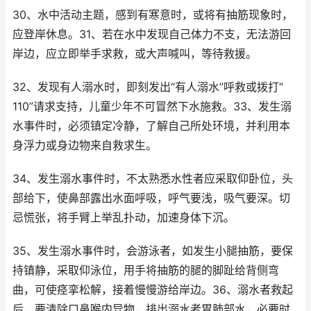
30、水中活动主题，感到有寒意时，或将有抽筋现象时，
应登岸休息。31、若在水中发现自己体力不支，无法游回
岸边，应立即举手求救，或大声喊叫，等待救援。
32、发现有人溺水时，即刻发出“有人溺水”呼救或拨打“
110”请求支持，儿童少年不可冒然下水施救。33、发生溺
水事件时，必须镇定冷静，了解自己所处环境，并利用本
身浮力或身边物来自救求生。
34、发生溺水事件时，不太熟悉水性者应采取仰卧位，头
部给下，使鼻部露出水面呼吸，呼气要浅，吸气要深。切
忌慌张，将手臂上举乱扑动，加速身体下沉。
35、发生溺水事件时，会游泳者，如发生小腿抽筋，要保
持镇静，采取仰泳位，用手将抽筋的腿的脚趾给背侧弯
曲，可使痉挛松解，接着慢慢游给岸边。36、溺水者救起
后，要清除口鼻喉内异物，排出溺水者胃肺部水，必要时