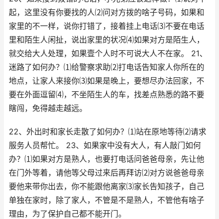
起，这里没有你要找的人⑵问对方拨的啥子号码，如果和
家里的不一样，说你打错了，接着挂上电话⑶不要在电话
里和陌生人闲扯，说出家里的状况⑷如果对方是陌生人，
就交给大人处理，如果壹个人时不可说大人不在家。 21、
迷路了如何办？⑴给警察求助⑵打电话告知家人你所在的
地点，让家人来接你⑶如果是晚上，要想尽办法回家，不
要在外面逗留⑷，不坐陌生人的车，找差点熟悉的路不要
瞎闯，免得越走越远。
22、外出时和家长走散了如何办？⑴站在原地等待⑵请求
服务人员帮忙。 23、如果家中没有大人，有人敲门如何
办？⑴如果对方是熟人，也要打电话问爸爸母亲，先让他
在门外等着，请他等父母过来后再拜访⑵对方说爸爸母亲
要他来带你出去，你不能跟他离家⑶家长告知孩子，自己
单独在家时，除了家人，不管是不是熟人，不管他有啥子
理由，为了保护自己都不能开门。