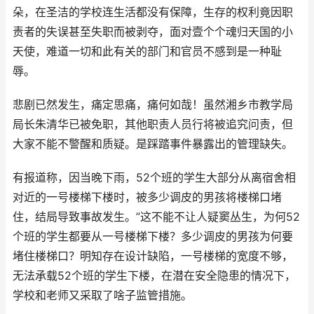
朵，在圣洁的学校连生活都没有保障，生存的权利竟因职
责者的失误甚至失职而被剥夺，面对壹个个魂归天国的小
天使，难道一切和此有关的部门和官员不感到是一种耻
辱。
悲剧已然发生，痛定思痛，痛何如哉！虽然湘乡市教学局
局长朱清华已被免职，其他职责人员行将被追究问责，但
大家不能不警醒和质疑。是踩踏事件暴露出的管理缺失。
有报道称，因当晚下雨，52个班的学生大部分从离宿舍相
对近的一号楼梯下楼时，被多少调皮的男孩将楼梯口堵
住，结局导致事故发生。”这不能不让人疑窦丛生，为何52
个班的学生都要从一号楼梯下楼？多少调皮的男孩为何要
堵住楼梯口？明知存在设计缺陷，一号楼梯的宽度不够，
无法承载52个班的学生下楼，在潜在安全隐患的情况下，
学校和老师又采取了啥子监管措施。