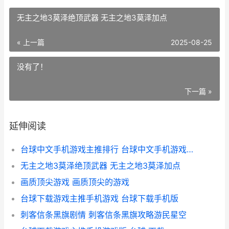
无主之地3莫泽绝顶武器 无主之地3莫泽加点
« 上一篇
2025-08-25
没有了！
下一篇 »
延伸阅读
台球中文手机游戏主推排行 台球中文手机游戏大全
无主之地3莫泽绝顶武器 无主之地3莫泽加点
画质顶尖游戏 画质顶尖的游戏
台球下载游戏主推手机游戏 台球下载手机版
刺客信条黑旗剧情 刺客信条黑旗攻略游民星空