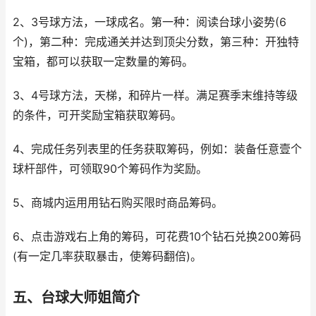
2、3号球方法，一球成名。第一种：阅读台球小姿势(6
个)，第二种：完成通关并达到顶尖分数，第三种：开独特
宝箱，都可以获取一定数量的筹码。
3、4号球方法，天梯，和碎片一样。满足赛季末维持等级
的条件，可开奖励宝箱获取筹码。
4、完成任务列表里的任务获取筹码，例如：装备任意壹个
球杆部件，可领取90个筹码作为奖励。
5、商城内运用用钻石购买限时商品筹码。
6、点击游戏右上角的筹码，可花费10个钻石兑换200筹码
(有一定几率获取暴击，使筹码翻倍)。
五、台球大师姐简介