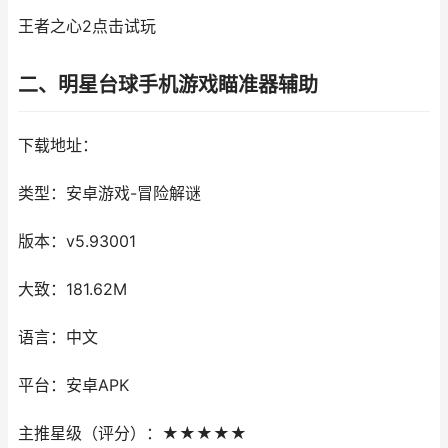
王者之心2点击试玩
二、明星台球手机游戏瞄准器辅助
下载地址：
类型：安卓游戏-冒险解谜
版本：v5.93001
大致：181.62M
语言：中文
平台：安卓APK
主推星级（评分）：★★★★★