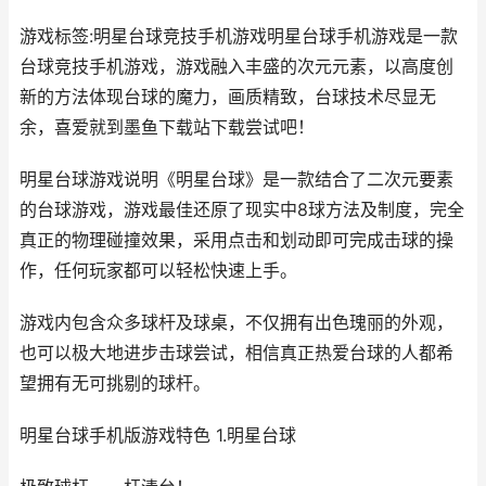
游戏标签:明星台球竞技手机游戏明星台球手机游戏是一款
台球竞技手机游戏，游戏融入丰盛的次元元素，以高度创
新的方法体现台球的魔力，画质精致，台球技术尽显无
余，喜爱就到墨鱼下载站下载尝试吧！
明星台球游戏说明《明星台球》是一款结合了二次元要素
的台球游戏，游戏最佳还原了现实中8球方法及制度，完全
真正的物理碰撞效果，采用点击和划动即可完成击球的操
作，任何玩家都可以轻松快速上手。
游戏内包含众多球杆及球桌，不仅拥有出色瑰丽的外观，
也可以极大地进步击球尝试，相信真正热爱台球的人都希
望拥有无可挑剔的球杆。
明星台球手机版游戏特色 1.明星台球