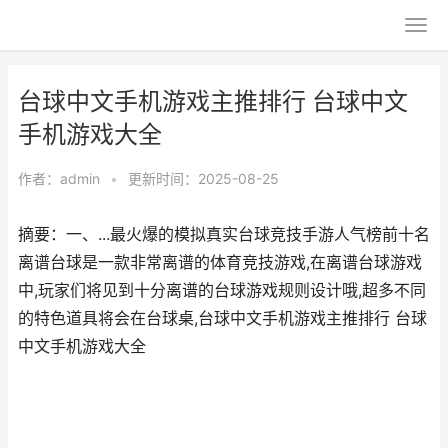
台球中文手机游戏主推排行 台球中文
手机游戏大全
作者：
admin
•
更新时间：2025-08-25
摘要：一、...最火爆的模拟真实台球竞技手游人气榜前十名
离谱台球是一款非常离谱的体育竞技游戏,在离谱台球游戏
中,玩家们将见到十分离谱的台球游戏规则设计哦,超多不同
的特色道具将会在台球桌,台球中文手机游戏主推排行 台球
中文手机游戏大全