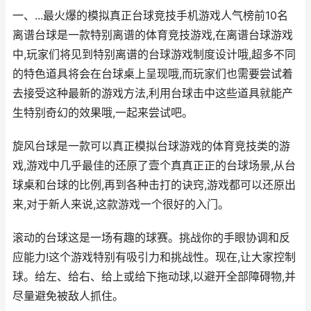
一、...最火爆的模拟真正台球竞技手机游戏人气榜前10名
离谱台球是一款特别离谱的体育竞技游戏,在离谱台球游戏
中,玩家们将见到特别离谱的台球游戏制度设计哦,超多不同
的特色道具将会在台球桌上呈现哦,而玩家们也需要尝试着
去接受这种最新的游戏方法,利用台球击中这些道具就能产
生特别奇幻的效果哦,一起来尝试吧。
旋风台球是一款可以真正模拟台球游戏的体育竞技类的游
戏,游戏中几乎最佳的还原了壹个真真正正的台球场景,从台
球桌和台球的比例,再到各种击打的诀窍,游戏都可以还原出
来,对于新人来说,这款游戏一个很好的入门。
滚动的台球这是一场有趣的球赛。挑战你的手眼协调和反
应能力!这个游戏特别有吸引力和挑战性。现在,让大家控制
球。给左、给右、给上或给下拖动球,以避开全部障碍物,并
尽量避免被敌人抓住。