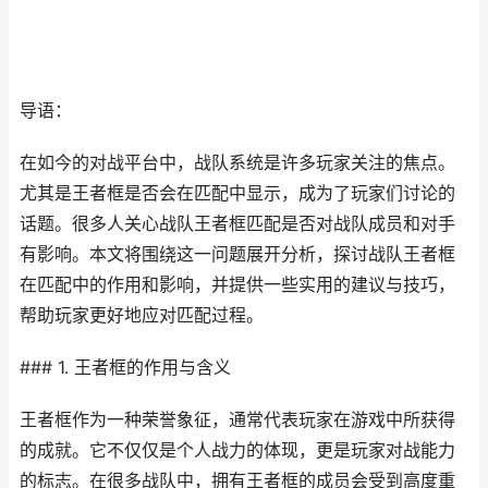
导语：
在如今的对战平台中，战队系统是许多玩家关注的焦点。
尤其是王者框是否会在匹配中显示，成为了玩家们讨论的
话题。很多人关心战队王者框匹配是否对战队成员和对手
有影响。本文将围绕这一问题展开分析，探讨战队王者框
在匹配中的作用和影响，并提供一些实用的建议与技巧，
帮助玩家更好地应对匹配过程。
### 1. 王者框的作用与含义
王者框作为一种荣誉象征，通常代表玩家在游戏中所获得
的成就。它不仅仅是个人战力的体现，更是玩家对战能力
的标志。在很多战队中，拥有王者框的成员会受到高度重