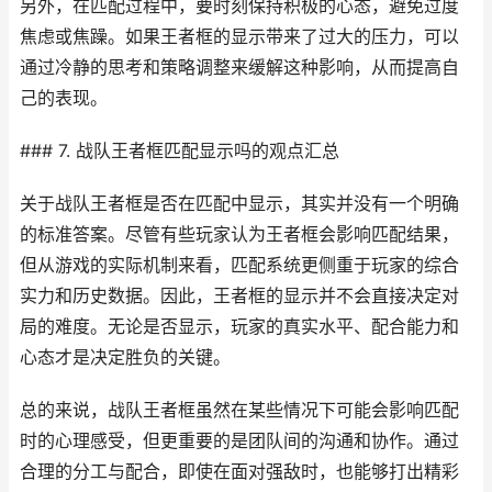
另外，在匹配过程中，要时刻保持积极的心态，避免过度
焦虑或焦躁。如果王者框的显示带来了过大的压力，可以
通过冷静的思考和策略调整来缓解这种影响，从而提高自
己的表现。
### 7. 战队王者框匹配显示吗的观点汇总
关于战队王者框是否在匹配中显示，其实并没有一个明确
的标准答案。尽管有些玩家认为王者框会影响匹配结果，
但从游戏的实际机制来看，匹配系统更侧重于玩家的综合
实力和历史数据。因此，王者框的显示并不会直接决定对
局的难度。无论是否显示，玩家的真实水平、配合能力和
心态才是决定胜负的关键。
总的来说，战队王者框虽然在某些情况下可能会影响匹配
时的心理感受，但更重要的是团队间的沟通和协作。通过
合理的分工与配合，即使在面对强敌时，也能够打出精彩