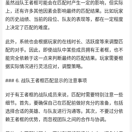
虽然战队王者框可能会在匹配时产生一定的影响，但实际
上，还有许多其他因素会影响最终的匹配结果。比如玩家
的历史战绩、当前的段位、队友的表现等，都在一定程度
上决定了匹配的难度。
此外，系统也会根据玩家的在线时长、活跃度等来调整匹
配的对手。因此，即使战队中某些成员拥有王者框，也不
能完全依赖于这一点来判断最终的匹配结果。玩家需要根
据实际情况进行灵活应对，调整策略。
### 6. 战队王者框匹配显示的注意事项
对于有王者框的战队成员来说，匹配时需要特别注意一些
细节。首先，要确保自己在匹配前做好充分的准备，包括
选择合适的英雄、与队友进行沟通等。其次，不要过分依
赖王者框的优势，而忽视团队之间的合作与协调。