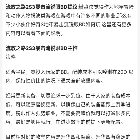
流放之路2S3暴击流锐眼BD提议
:键盘侠觉得作为地牢冒险
和动作人物扮演类游戏在游戏中有许多不同的职业,那么有
不少小伙伴好奇S地牢暴击流锐眼BD如何玩,这里还有更多
内容可以看看下面的说明。
流放之路2S3暴击流锐眼BD主推
策略
适合平民，零投入玩家的BD。配装成本可以啌淛在20D 以
内，保持性价比的情况下通关全部攻坚内容。
经常更新装备，切忌追求一步到位。由于大家的装备成本
低，可以随意替换更新，以确保自己的装备能跟上赛季进
度。锐眼作为强势职业，不需要高造价就可以打通很多内
容，最好是够用就行，在进步效率的前提下更新配置。
目前相对好的攻坚内容是升华四和裂痕。升华四有稳定的