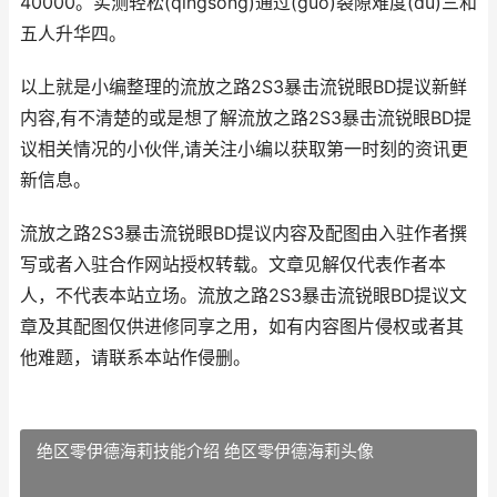
40000。实测轻松(qingsong)通过(guo)裂隙难度(du)三和
五人升华四。
以上就是小编整理的流放之路2S3暴击流锐眼BD提议新鲜
内容,有不清楚的或是想了解流放之路2S3暴击流锐眼BD提
议相关情况的小伙伴,请关注小编以获取第一时刻的资讯更
新信息。
流放之路2S3暴击流锐眼BD提议内容及配图由入驻作者撰
写或者入驻合作网站授权转载。文章见解仅代表作者本
人，不代表本站立场。流放之路2S3暴击流锐眼BD提议文
章及其配图仅供进修同享之用，如有内容图片侵权或者其
他难题，请联系本站作侵删。
绝区零伊德海莉技能介绍 绝区零伊德海莉头像