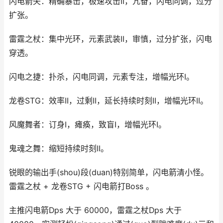
闪电箭矢：精确暴击，极速攻击II，亢奋，闪电同调，过分
扩张。
雷霆之杖：集中光环，元素武装II，审慎，过分扩张，闪电
穿透。
闪电之捷：扑杀，闪电同调，元素专注，增幅光环I。
龙卷STG：效率II，过剩II，延长持续时刻II，增幅光环II。
风魔舞者：订身I，瘫痪，致盲I，增幅光环I。
鬼魂之舞：缩短持续时刻II。
锐眼的输出手(shou)段(duan)特别简单，闪电箭清小怪。
雷霆之杖 + 龙卷STG + 闪电箭打Boss 。
主推闪电箭Dps 大于 60000，雷霆之杖Dps 大于