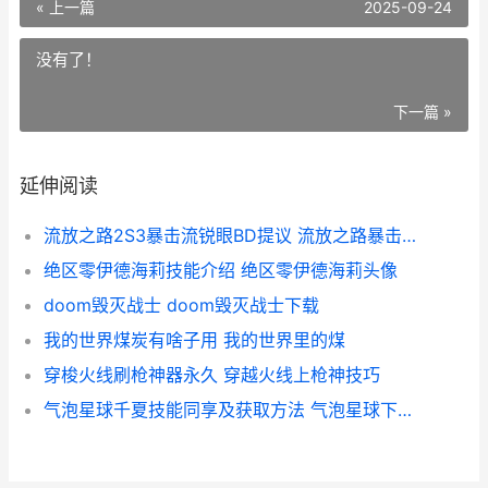
« 上一篇
2025-09-24
没有了！
下一篇 »
延伸阅读
流放之路2S3暴击流锐眼BD提议 流放之路暴击率怎么堆
绝区零伊德海莉技能介绍 绝区零伊德海莉头像
doom毁灭战士 doom毁灭战士下载
我的世界煤炭有啥子用 我的世界里的煤
穿梭火线刷枪神器永久 穿越火线上枪神技巧
气泡星球千夏技能同享及获取方法 气泡星球下载安装