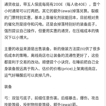
通货收益，带五人保底每局有200E（每人收40E），壹个
小时通常可以打两把。其它的额外(ewai)掉落另算。裂痕
的门票特别实惠，基本上靠催化剂就能回本，目前相对贵
的催化剂是掠夺和闪电。还是会掉落特别好的装备底子，
强烈提议自己操作，但要用实惠的通货，在压缩成本的情
况下以小博大。
主要的收益来源是出售装备，新的做装方法提(ti)供了很多
低成本的策略，离线商店也让装备的流通性更好了，这些
都是利于交易的改动。顺便提个小诀窍，在睡前把自己全
身装备按远高于购入、估价的价格(price)上架离线商店，
运气好睡醒后可以卖掉几件。
装备
弓：双弦弓底子，前缀任意伤害。后缀暴击，爆伤，攻击
技能等级，投射物技能等级，额外(ewai)箭。