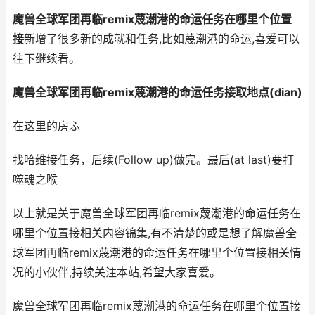
魔兽全球军团再临remix蔑潮港的命运任务在哪里个位置
接
新增了很多新的成就和任务,比如蔑潮港的命运,喜爱可以
往下继续看。
魔兽全球军团再临remix蔑潮港的命运任务接取地点(dian)
在这里的房ふ
找哈维接任务，后续(Follow up)做完。最后(at last)要打
噬魂之喉
以上就是关于魔兽全球军团再临remix蔑潮港的命运任务在
哪里个位置接相关内容锦集,有不清楚的或是想了解魔兽全
球军团再临remix蔑潮港的命运任务在哪里个位置接相关情
况的小伙伴,持续关注本站,希望大家喜爱。
魔兽全球军团再临remix蔑潮港的命运任务在哪里个位置接