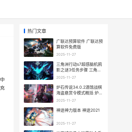
热门文章
广联达预算软件 广联达预
算软件免费版
2025-11-27
三角洲行动s7超感脑机鸦
影之谜3任务步骤 三角洲
最新版
2025-11-27
中
炉石传说34.0.2酒馆战棋
充
海盗悬赏令模式概括 炉石
酒馆新版
2025-11-27
神途神力版本 神途2021
2025-11-27