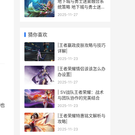
地下城与勇士迷雾融合系
统策略 地下城与勇士迷惘
之塔
2025-11-27
猜你喜欢
|王者嬴政皮肤攻略与技巧
详解|
2025-11-23
|王者荣耀情侣该该怎么办
办设置|
2025-11-27
| SV战队王者荣耀：战术
与团队协作的完美结合
也
2025-11-23
|王者荣耀特惠铭文解析与
攻略|
2025-11-23