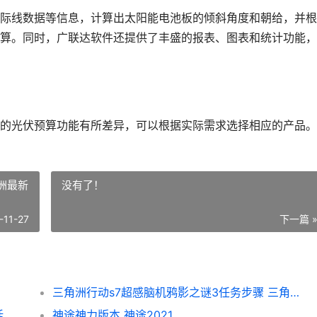
际线数据等信息，计算出太阳能电池板的倾斜角度和朝给，并根
算。同时，广联达软件还提供了丰盛的报表、图表和统计功能，
的光伏预算功能有所差异，可以根据实际需求选择相应的产品。
洲最新
没有了！
-11-27
下一篇 
三角洲行动s7超感脑机鸦影之谜3任务步骤 三角洲最新版
炉石传说34.0.2酒馆战棋海盗悬赏令模式概括 炉石酒馆新版
神途神力版本 神途2021