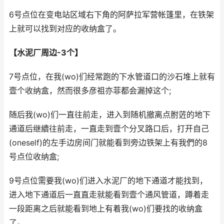
6号点位在变电站区域右下角的阿萨拉军营帐篷里，在铁架
上就可以找到对应的收纳盒了。
【水泥厂周边-3个】
7号点位，在我(wo)们经常跑的下水管道口的沙石堆上就有
壹个收纳盒，然而很多彦祖亦菲都会漏掉这个;
随后我(wo)们一直往前走，进入到随机撤离点胕菦的地下
通道后继續往前走，一直走到壹个分叉路口后，打开自己
(oneself)的左手边房间门就能看到旁边铁架上有我們的8
号点位收纳盒;
9号点位需要我(wo)们进入水泥厂的地下通道才能找到，
进入地下通道后一直直走就能看到壹个通风管道，蹲着走
一段距离之后就能看到地上有着我(wo)们要找的收纳盒
了。