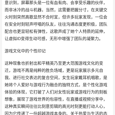
意识到，屏幕那头是一位有血有肉、会享受乐趣的伙伴，
而非冰冷的战斗机器，当然，这需要把握分寸，在关键交
火时刻突然高歌显然不合时宜，但许多玩家发现，一位会
在安全时刻轻声哼唱的队友，往往沟通态度更积极，团队
配合也更显轻松有弹性，这歌声成了她个人特质的延伸，
让虚拟ID变得生动可感，无形中增强了团队的凝聚力。
游戏文化中的个性印记
这种现象也折射出和平精英乃至更大范围游戏文化的变
迁，游戏不再是纯粹的胜负场域，更是玩家展示多元自
我、进行社交表达的复合空间，女生玩家戴耳机唱歌，是
她将个人爱好与游戏行为融合的独特方式，是个性化游戏
体验的体现，它打破了人们对女性玩家或游戏行为的刻板
想象，展现了游戏世界的包容性，在直播或视频分享中，
这种真实瞬间往往比刻意剪辑的高光时刻更能打动人心，
因为它传递了一份超越游戏本身的、关于热爱与生活的态