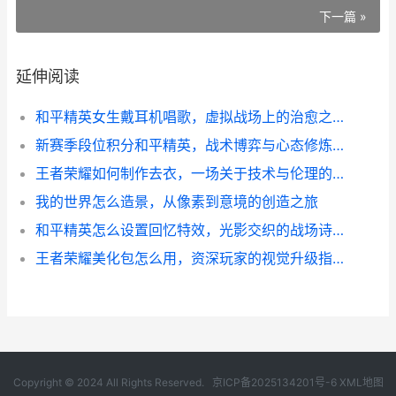
下一篇 »
延伸阅读
和平精英女生戴耳机唱歌，虚拟战场上的治愈之声
新赛季段位积分和平精英，战术博弈与心态修炼的战场
王者荣耀如何制作去衣，一场关于技术与伦理的虚拟边界探讨，副标题，当数字肌肤触碰现实规则
我的世界怎么造景，从像素到意境的创造之旅
和平精英怎么设置回忆特效，光影交织的战场诗篇
王者荣耀美化包怎么用，资深玩家的视觉升级指南
Copyright © 2024 All Rights Reserved.
京ICP备2025134201号-6
XML地图