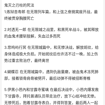
鬼灭之刃柱的死法
1.炼狱杏寿郎 在无限列车篇，和上弦之叁猗窝座开战，最
终被贯穿胸膛死亡
2.时透无一郎 在无限城之战里，和黑死牟战斗，被其释放
的血鬼术腰斩肢解，失血过多而死
3.悲鸣屿行冥 在无限城篇中，和无惨决战，解放斑纹，给
身体造成极大负担。开始斑纹后也许活不过一晚，加上伤
势过重言败治疗，最终离世
4.蝴蝶忍 在无限城篇中，遇到仇敌童磨，被血鬼术冻死肺
部，接着锁骨肩骨被劈开，最后动弹不得被扭断脊椎
5.伊黑小芭內和甘露寺蜜璃 在最后决战中，小芭内爆发救
下甘露寺，拜托普通队员带走治疗，放下心结冲给无惨。
无惨死后，抱着甘露寺表白，并得到答复，最后两人一起