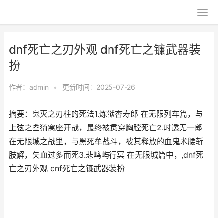
dnf死亡之刃外观 dnf死亡之镰武器装
扮
作者：
admin
•
更新时间：2025-07-26
摘要：鬼灭之刃柱的死法1.炼狱杏寿郎 在无限列车篇，与
上弦之叁猗窝座开战，最终被贯穿胸膛死亡2.时透无一郎
在无限城之战里，与黑死牟战斗，被其释放的血鬼术腰斩
肢解，失血过多而死3.悲鸣屿行冥 在无限城篇中，,dnf死
亡之刃外观 dnf死亡之镰武器装扮