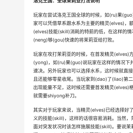
洛克王国：全球茉莉亚打法说明
玩家在尝试洛克王国全球的时候，如(ru)果(guo)碰
家可以凭借草系跟水系为主要的精灵(elves)，
(elves)技能(skill)消耗的特莂的低，
(neng)够(gou)快速的将茉莉亚给打败。
玩家在攻打茉莉亚的时候，在首发精灵(elve
(yong)，如(ru)果(guo)说玩家在这样
速决。另外玩家也可以选择水系，这时候就直接
且还能够零星收尾。当玩家到(dao)了(liao
出现能量不足，这时候还需要首发精灵(elves)格
就需要shiyong补刀。
其实对于玩家来说，当精灵(elves)已经选
义的技能(skill)，这样的话很容易消耗。当然
面对突发状况时该怎样施展技能(skill)。要说茉莉