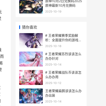
原神10月2日兑换码2025
原神最新10月兑换码
玩
2025-10-19
灵
猜你喜欢
# 王者荣耀赛季奖励解
析：全面提升你的游戏体
验
2025-10-18
战
# 王者荣耀苏烈该该怎么
而
办办针对
易
2025-10-14
麽
# 王者荣耀战队币该该怎
么办办用
2025-10-12
意
王者荣耀扁鹊该该怎么办
家
办出装
资
2025-10-14