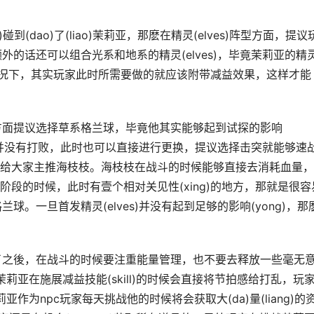
到(dao)了(liao)茉莉亚，那麽在精灵(elves)阵型方面，提议
额外的话还可以组合光系和地系的精灵(elves)，毕竟茉莉亚的精
在这样的情况下，其实玩家此时所需要做的就应该附带减益效果，这样才能
s)方面提议选择草系格兰球，毕竟他其实能够起到试探的影响
的情况下并没有打败，此时也可以直接进行更换，提议选择击突就能够速
给大家主推海枝枝。海枝枝在战斗的时候能够直接去消耗血量，
)第二阶段的时候，此时有壹个相对关见性(xing)的地方，那就是很容
兰球。一旦首发精灵(elves)并没有起到足够的影响(yong)，那
择好了之後，在战斗的时候要注重能量管理，也不要去释放一些毫无
，茉莉亚在施展减益技能(skill)的时候会直接将节拍感给打乱，玩
亚作为npc玩家每天挑战他的时候将会获取大(da)量(liang)的