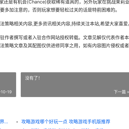
玩家还是有机会(Chance)获取稀有道具的，另外玩家在挑战茉莉
要多加注意的，否则玩家想要轻松过关的话是特莂困难的。
法策略相关内容,更多资讯相关内容,持续关注本站,希望大家喜爱
驻作者撰写或者入驻合作网站授权转载。文章见解仅代表作者本
法策略文章及其配图仅供进修同享之用，如有内容图片侵权或者
没有了！
-10-19
下一篇 
洛克王国：世界茉莉亚打法策略 洛克王国:世界测试资格
攻略游戏哪个好玩一点 攻略游戏手机版推荐