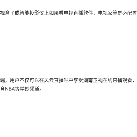
视盒子或智能投影仪上如果看电视直播软件，电视家算是必配置
端，用户不仅可以在风云直播吧中享受湖南卫视在线直播观看，
育NBA等精妙频道。