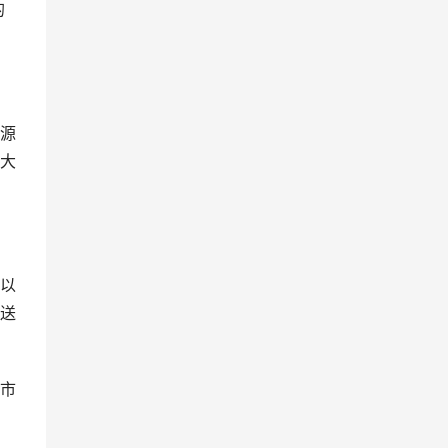
的
源
大
以
送
市