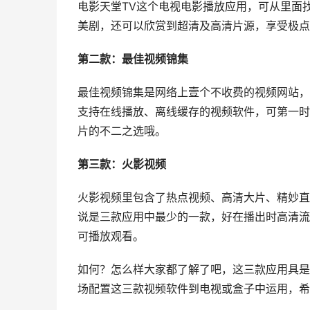
电影天堂TV这个电视电影播放应用，可从里面
美剧，还可以欣赏到超清及高清片源，享受极点
第二款：最佳视频锦集
最佳视频锦集是网络上壹个不收费的视频网站，
支持在线播放、离线缓存的视频软件，可第一时
片的不二之选哦。
第三款：火影视频
火影视频里包含了热点视频、高清大片、精妙直
说是三款应用中最少的一款，好在播出时高清流
可播放观看。
如何？怎么样大家都了解了吧，这三款应用具是
场配置这三款视频软件到电视或盒子中运用，希