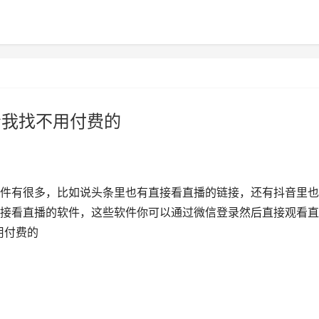
给我找不用付费的
件有很多，比如说头条里也有直接看直播的链接，还有抖音里也
接看直播的软件，这些软件你可以通过微信登录然后直接观看直
用付费的