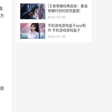
|王者荣耀经典皮肤：重温
直
荣耀时刻的视觉盛宴|
方
2025-10-29
手机游戏游戏盒子app制
作 手机游戏游戏盒子
2025-07-26
观