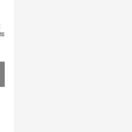
收
加
»