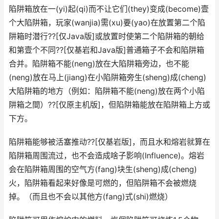
陷阱箱放在一(yi)起(qi)而不让它们(they)变成(become)壹
个大陷阱箱，玩家(wanjia)需(xu)要(yao)在放置第二个陷
阱箱时潜行??[仅Java版]或放置时使第二个陷阱箱的朝给
和第壹个不同??[仅基岩和Java版]普通箱子不会和陷阱箱
合并。陷阱箱不能(neng)放在大陷阱箱旁边，也不能
(neng)放在马上(jiang)在小陷阱箱旁生(sheng)成(cheng)
大陷阱箱的地方（例如：陷阱箱不能(neng)放在两个小陷
阱箱之間）??[仅原主机版]，但陷阱箱能放在陷阱箱上方或
下方。
陷阱箱能够被活塞推动??[仅基岩版]，而且水和熔岩就算在
陷阱箱周围流过，也不会造成啥子影响(Influence)。熔岩
会在陷阱箱周围的空气方(fang)块生(sheng)成(cheng)
火，陷阱箱看起来好像是可燃的，但陷阱箱不会被燃烧
掉。（而且也不会以其他方(fang)式(shi)燃烧）